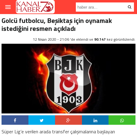
Golcü futbolcu, Beşiktaş için oynamak
istediğini resmen açıkladı
12 Nisan 2020 - 21:06 'de eklendi ve
90.147
kez görüntülendi.
Süper Lig’e verilen arada transfer çalışmalarına başlayan