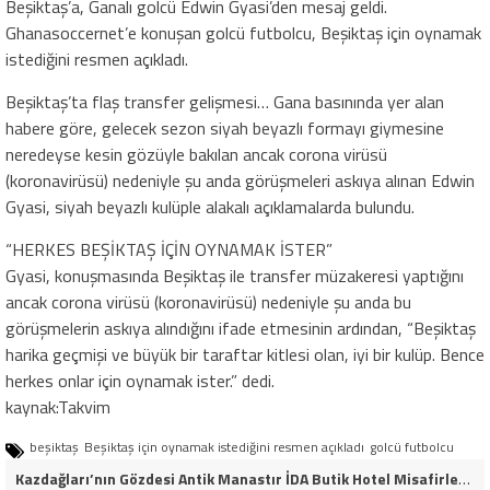
Beşiktaş’a, Ganalı golcü Edwin Gyasi’den mesaj geldi.
Ghanasoccernet’e konuşan golcü futbolcu, Beşiktaş için oynamak
istediğini resmen açıkladı.
Beşiktaş’ta flaş transfer gelişmesi… Gana basınında yer alan
habere göre, gelecek sezon siyah beyazlı formayı giymesine
neredeyse kesin gözüyle bakılan ancak corona virüsü
(koronavirüsü) nedeniyle şu anda görüşmeleri askıya alınan Edwin
Gyasi, siyah beyazlı kulüple alakalı açıklamalarda bulundu.
“HERKES BEŞİKTAŞ İÇİN OYNAMAK İSTER”
Gyasi, konuşmasında Beşiktaş ile transfer müzakeresi yaptığını
ancak corona virüsü (koronavirüsü) nedeniyle şu anda bu
görüşmelerin askıya alındığını ifade etmesinin ardından, “Beşiktaş
harika geçmişi ve büyük bir taraftar kitlesi olan, iyi bir kulüp. Bence
herkes onlar için oynamak ister.” dedi.
kaynak:Takvim
beşiktaş
Beşiktaş için oynamak istediğini resmen açıkladı
golcü futbolcu
Kazdağları’nın Gözdesi Antik Manastır İDA Butik Hotel Misafirlerinden Tam Not Alıyor