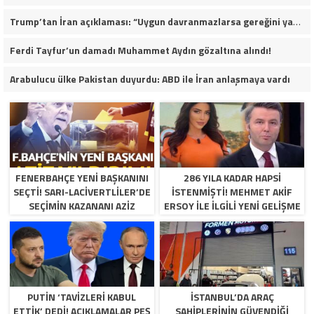
Trump’tan İran açıklaması: “Uygun davranmazlarsa gereğini yaparım”
Ferdi Tayfur’un damadı Muhammet Aydın gözaltına alındı!
Arabulucu ülke Pakistan duyurdu: ABD ile İran anlaşmaya vardı
FENERBAHÇE YENI BAŞKANINI
286 YILA KADAR HAPSI
SEÇTI! SARI-LACIVERTLILER’DE
ISTENMIŞTI! MEHMET AKIF
SEÇIMIN KAZANANI AZIZ
ERSOY ILE ILGILI YENI GELIŞME
YILDIRIM OLDU
PUTIN ‘TAVIZLERI KABUL
İSTANBUL’DA ARAÇ
ETTIK’ DEDI! AÇIKLAMALAR PEŞ
SAHIPLERININ GÜVENDIĞI