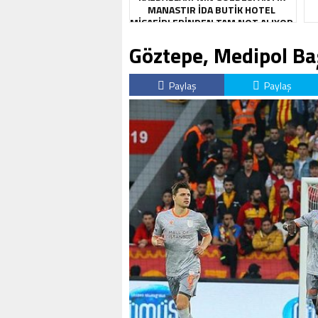
MANASTIR İDA BUTIK HOTEL
MISAFIRLERINDEN TAM NOT ALIYOR
Göztepe, Medipol Baş
Paylaş
Paylaş