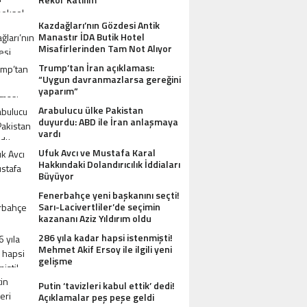
Kazdağları’nın Gözdesi Antik
Manastır İDA Butik Hotel
Misafirlerinden Tam Not Alıyor
Trump’tan İran açıklaması:
“Uygun davranmazlarsa gereğini
yaparım”
Arabulucu ülke Pakistan
duyurdu: ABD ile İran anlaşmaya
vardı
Ufuk Avcı ve Mustafa Karal
Hakkındaki Dolandırıcılık İddiaları
Büyüyor
Fenerbahçe yeni başkanını seçti!
Sarı-Lacivertliler’de seçimin
kazananı Aziz Yıldırım oldu
286 yıla kadar hapsi istenmişti!
Mehmet Akif Ersoy ile ilgili yeni
gelişme
Putin ‘tavizleri kabul ettik’ dedi!
AZDAĞLARI’NIN GÖZDESI ANTIK MANAST
Açıklamalar peş peşe geldi