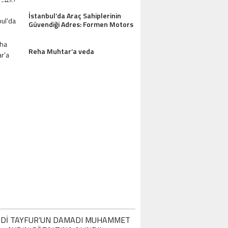
OTEL MISAFIRLERINDEN TAM NOT ALI
İstanbul’da Araç Sahiplerinin
Güvendiği Adres: Formen Motors
Reha Muhtar’a veda