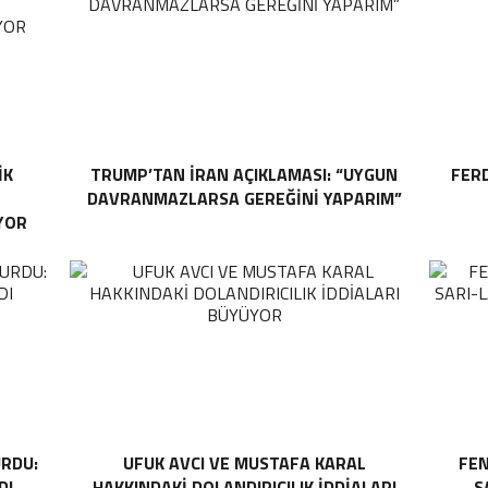
IK
TRUMP’TAN İRAN AÇIKLAMASI: “UYGUN
FER
DAVRANMAZLARSA GEREĞINI YAPARIM”
YOR
RDU:
UFUK AVCI VE MUSTAFA KARAL
FEN
DI
HAKKINDAKI DOLANDIRICILIK İDDIALARI
S