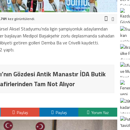
.701
kez görüntülendi.
ürsel Aksel Stadyumu’nda ligin şampiyonluk adaylarından
lider başlayan Medipol Başakşehir zorlu deplasmanda sahadan
alibiyeti getiren golleri Demba Ba ve Crivelli kaydetti.
2 yaptı.
ı’nın Gözdesi Antik Manastır İDA Butik
afirlerinden Tam Not Alıyor
Paylaş
Paylaş
Yorum Yaz
K