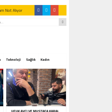
Tam Not Alıyor
Tam Not Alıyor
m
Teknoloji
Sağlık
Kadın
Tam Not Alıyor
UFUK AVCI VE MUSTAFA KARAL