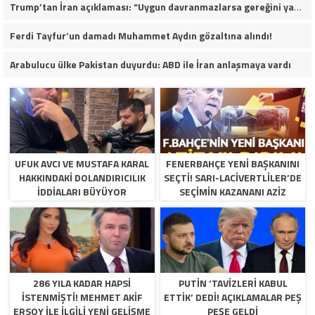
Trump’tan İran açıklaması: “Uygun davranmazlarsa gereğini yaparım”
Ferdi Tayfur’un damadı Muhammet Aydın gözaltına alındı!
Arabulucu ülke Pakistan duyurdu: ABD ile İran anlaşmaya vardı
UFUK AVCI VE MUSTAFA KARAL
FENERBAHÇE YENI BAŞKANINI
HAKKINDAKI DOLANDIRICILIK
SEÇTI! SARI-LACIVERTLILER’DE
İDDIALARI BÜYÜYOR
SEÇIMIN KAZANANI AZIZ
YILDIRIM OLDU
286 YILA KADAR HAPSI
PUTIN ‘TAVIZLERI KABUL
ISTENMIŞTI! MEHMET AKIF
ETTIK’ DEDI! AÇIKLAMALAR PEŞ
ERSOY ILE ILGILI YENI GELIŞME
PEŞE GELDI