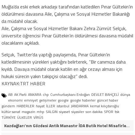
Muğla’da eski erkek arkadaşı tarafından katledilen Pınar Gültekin’in
öldürülmesi davasına Aile, Çalışma ve Sosyal Hizmetler Bakanlığı
da müdahil olacak.
Aile, Çalışma ve Sosyal Hizmetler Bakanı Zehra Zümrüt Selçuk,
üniversite öğrencisi Pınar Gültekin’in öldürülmesi davasına müdahil
olacaklarını açıkladı.
Selçuk, Twitter’da yaptığı paylaşımda, Pınar Gültekin’in
katledilmesinin yürekleri yaktığını belirterek, “Bir canımıza daha
kıyıldı. Davaya müdahil olarak katilin en ağır cezayı alması için
hukuki sürecin yakın takipçisi olacağız” dedi.
KAYNAK:TRT HABER
AB
AK Parti
ANKARA
chp
Cumhurbaşkanı Erdoğan
DEVLET BAHÇELİ
dünya
ekonomi
emniyet
gelişmeler
google
google haberler
güncel haber
gündem
HABERLER
hayat
İLLER
istanbul
JANDARMA
kemal kılıçdaroğlu
kültür sanat
magazin
mhp
SALGIN
siyaset
siyasiler
son dakika
SPOR
tsk
TÜRKİYE
ÜLKELER
VİRÜS
Kazdağları’nın Gözdesi Antik Manastır İDA Butik Hotel Misafirlerinden Tam Not Alıyor