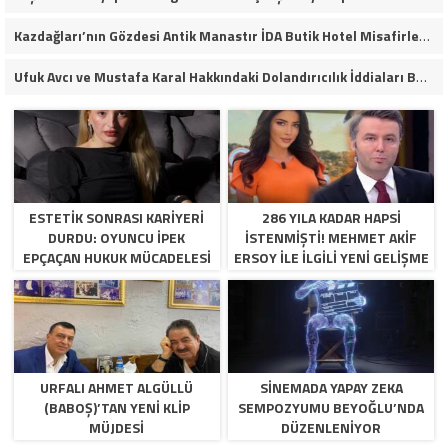
Kazdağları’nın Gözdesi Antik Manastır İDA Butik Hotel Misafirlerinden Tam Not Alıyor
Ufuk Avcı ve Mustafa Karal Hakkındaki Dolandırıcılık İddiaları Büyüyor
ESTETIK SONRASI KARIYERI
286 YILA KADAR HAPSI
DURDU: OYUNCU İPEK
ISTENMIŞTI! MEHMET AKIF
EPÇAÇAN HUKUK MÜCADELESI
ERSOY ILE ILGILI YENI GELIŞME
VERIYOR
URFALI AHMET ALGÜLLÜ
SINEMADA YAPAY ZEKA
(BABOŞ)’TAN YENI KLIP
SEMPOZYUMU BEYOĞLU’NDA
MÜJDESI
DÜZENLENIYOR