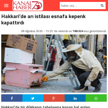
Hakkari’de arı istilası esnafa kepenk
kapattırdı
08 Ağustos 2020 - 13:25 'de eklendi ve
188.024
kez görüntülendi.
Hakkari’de bir dükkanın tabelasına konan bal arıları