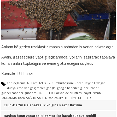
Arıların bölgeden uzaklaştırılmasının ardından iş yerleri tekrar açıldı.
Aydın, gazetecilere yaptığı açıklamada, yollarını şaşırarak tabelaya
konan arıları topladığını ve evine götüreceğini söyledi.
Kaynak:TRT haber
abd
açıklama
AK Parti
ANKARA
Cumhurbaşkanı Recep Tayyip Erdoğan
dünya
emniyet
gelişmeler
google
google haberler
güncel haber
güncel haberler
gündem
HABERLER
Hakkari'de arı istilası
hayat
istanbul
JANDARMA
KAZA
SAĞLIK
SALGIN
son dakika
TÜRKİYE
ÜLKELER
Eruh-Der’in Geleneksel Pikniğine Rekor Katılım
Başkan bunu yaparsa! Sigortacılar kaçak şubeye tepkili