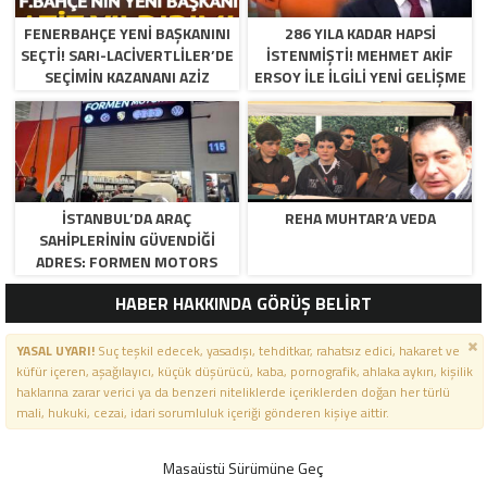
FENERBAHÇE YENI BAŞKANINI
286 YILA KADAR HAPSI
SEÇTI! SARI-LACIVERTLILER’DE
ISTENMIŞTI! MEHMET AKIF
SEÇIMIN KAZANANI AZIZ
ERSOY ILE ILGILI YENI GELIŞME
YILDIRIM OLDU
İSTANBUL’DA ARAÇ
REHA MUHTAR’A VEDA
SAHIPLERININ GÜVENDIĞI
ADRES: FORMEN MOTORS
HABER HAKKINDA GÖRÜŞ BELİRT
YASAL UYARI!
Suç teşkil edecek, yasadışı, tehditkar, rahatsız edici, hakaret ve
küfür içeren, aşağılayıcı, küçük düşürücü, kaba, pornografik, ahlaka aykırı, kişilik
haklarına zarar verici ya da benzeri niteliklerde içeriklerden doğan her türlü
mali, hukuki, cezai, idari sorumluluk içeriği gönderen kişiye aittir.
Masaüstü Sürümüne Geç