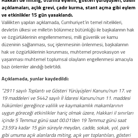
açıklamaları, açlık grevi, çadır kurma, stant açma gibi eylem
ve etkinlikler 15 gün yasaklandı.
Valilikten yapılan açıklamada, Cumhuriyet’in temel nitelikleri,
devletin ülkesi ve milletin bölünmez bütünlüğü ile başkalarının hak
ve özgürlüklerinin engellenmemesi, milli güvenlik ve kamu
düzeninin sağlanması, suç işlenmesinin önlenmesi, başkalarının
hak ve özgürlüklerinin korunması, muhtemel provokasyon ve
yaşanması muhtemel toplumsal olayların engellenmesi amacıyla
bazı önlemler alındığı belirtildi.
Açıklamada, şunlar kaydedildi:
”2911 sayılı Toplantı ve Gösteri Yürüyüşleri Kanunu’nun 17. ve
19 maddeleri ve 5442 sayılı İl İdaresi Kanunu’nun 11. maddesi
hükümleri gereğince valilik ve kaymakamlık makamlarının
uygun göreceği etkinlikler hariç olmak üzere, Hakkari il sınırları
içinde 5 Temmuz günü saat 00.01’den 19 Temmuz günü saat
23.59’a kadar 15 gün süreyle meydan, cadde, sokak, yol, park
gibi umuma açık alanlarda miting, açık yer toplantıları, gösteri