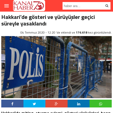
Hakkari’de gösteri ve yürüyüşler geçici
süreyle yasaklandı
04 Temmuz 2020 - 12:20 'de eklendi ve
176.618
kez görüntülendi.
Hakkari’de miting, oturma eylemi, gösteri yürüyüşleri, basın