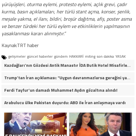
yürüyüşleri, oturma eylemi, protesto eylemi, açlık grevi, çadır
kurma, basın açıklamaları, her türlü stant açma, konser, şenlik,
meşale yakma, el ilanı, bildiri, broşür dağıtma, afiş, poster asma
ve benzer türdeki her türlü eylem ve etkinliklerin yapılmasının
yasaklanması kararı alınmıştır.”
Kaynak:TRT haber
gelişmeler
güncel haberler
gündem
HAKKARİ
miting
son dakika
YASAK
Kazdağları’nın Gözdesi Antik Manastır İDA Butik Hotel Misafirlerinden Tam Not Alıyor
Trump’tan İran açıklaması: “Uygun davranmazlarsa gereğini yaparım”
Ferdi Tayfur’un damadı Muhammet Aydın gözaltına alındı!
Arabulucu ülke Pakistan duyurdu: ABD ile İran anlaşmaya vardı