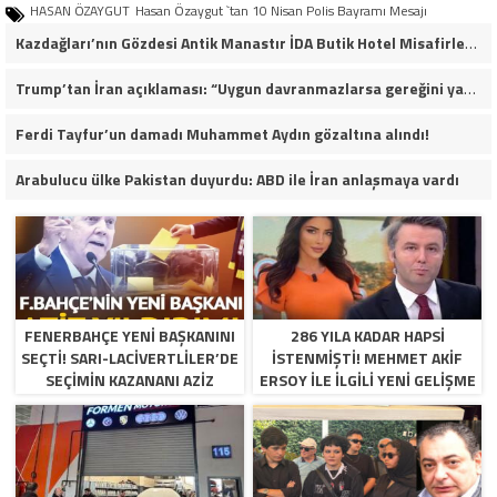
HASAN ÖZAYGUT
Hasan Özaygut `tan 10 Nisan Polis Bayramı Mesajı
Kazdağları’nın Gözdesi Antik Manastır İDA Butik Hotel Misafirlerinden Tam Not Alıyor
Trump’tan İran açıklaması: “Uygun davranmazlarsa gereğini yaparım”
Ferdi Tayfur’un damadı Muhammet Aydın gözaltına alındı!
Arabulucu ülke Pakistan duyurdu: ABD ile İran anlaşmaya vardı
FENERBAHÇE YENI BAŞKANINI
286 YILA KADAR HAPSI
SEÇTI! SARI-LACIVERTLILER’DE
ISTENMIŞTI! MEHMET AKIF
SEÇIMIN KAZANANI AZIZ
ERSOY ILE ILGILI YENI GELIŞME
YILDIRIM OLDU