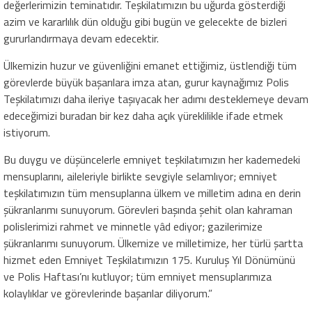
değerlerimizin teminatıdır. Teşkilatımızın bu uğurda gösterdiği
azim ve kararlılık dün olduğu gibi bugün ve gelecekte de bizleri
gururlandırmaya devam edecektir.
Ülkemizin huzur ve güvenliğini emanet ettiğimiz, üstlendiği tüm
görevlerde büyük başarılara imza atan, gurur kaynağımız Polis
Teşkilatımızı daha ileriye taşıyacak her adımı desteklemeye devam
edeceğimizi buradan bir kez daha açık yüreklilikle ifade etmek
istiyorum.
Bu duygu ve düşüncelerle emniyet teşkilatımızın her kademedeki
mensuplarını, aileleriyle birlikte sevgiyle selamlıyor; emniyet
teşkilatımızın tüm mensuplarına ülkem ve milletim adına en derin
şükranlarımı sunuyorum. Görevleri başında şehit olan kahraman
polislerimizi rahmet ve minnetle yâd ediyor; gazilerimize
şükranlarımı sunuyorum. Ülkemize ve milletimize, her türlü şartta
hizmet eden Emniyet Teşkilatımızın 175. Kuruluş Yıl Dönümünü
ve Polis Haftası’nı kutluyor; tüm emniyet mensuplarımıza
kolaylıklar ve görevlerinde başarılar diliyorum.”