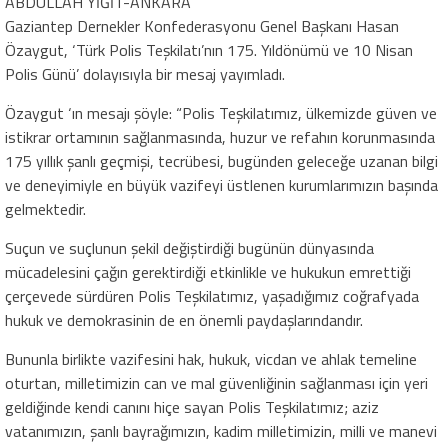
ABDULLAH YİĞİT-ANKARA
Gaziantep Dernekler Konfederasyonu Genel Başkanı Hasan
Özaygut, ‘Türk Polis Teşkilatı’nın 175. Yıldönümü ve 10 Nisan
Polis Günü’ dolayısıyla bir mesaj yayımladı.
Özaygut ‘ın mesajı şöyle: “Polis Teşkilatımız, ülkemizde güven ve
istikrar ortamının sağlanmasında, huzur ve refahın korunmasında
175 yıllık şanlı geçmişi, tecrübesi, bugünden geleceğe uzanan bilgi
ve deneyimiyle en büyük vazifeyi üstlenen kurumlarımızın başında
gelmektedir.
Suçun ve suçlunun şekil değiştirdiği bugünün dünyasında
mücadelesini çağın gerektirdiği etkinlikle ve hukukun emrettiği
çerçevede sürdüren Polis Teşkilatımız, yaşadığımız coğrafyada
hukuk ve demokrasinin de en önemli paydaşlarındandır.
Bununla birlikte vazifesini hak, hukuk, vicdan ve ahlak temeline
oturtan, milletimizin can ve mal güvenliğinin sağlanması için yeri
geldiğinde kendi canını hiçe sayan Polis Teşkilatımız; aziz
vatanımızın, şanlı bayrağımızın, kadim milletimizin, milli ve manevi