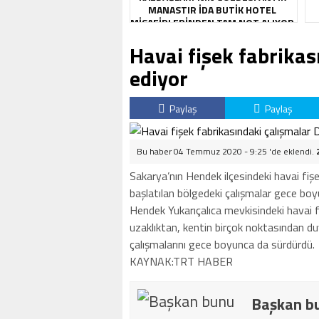
MANASTIR İDA BUTIK HOTEL
MISAFIRLERINDEN TAM NOT ALIYOR
Havai fişek fabrika
ediyor
Paylaş
Paylaş
Bu haber 04 Temmuz 2020 - 9:25 'de eklendi.
Sakarya’nın Hendek ilçesindeki havai fi
başlatılan bölgedeki çalışmalar gece bo
Hendek Yukarıçalıca mevkisindeki havai 
uzaklıktan, kentin birçok noktasından d
çalışmalarını gece boyunca da sürdürdü.
KAYNAK:TRT HABER
Başkan bu