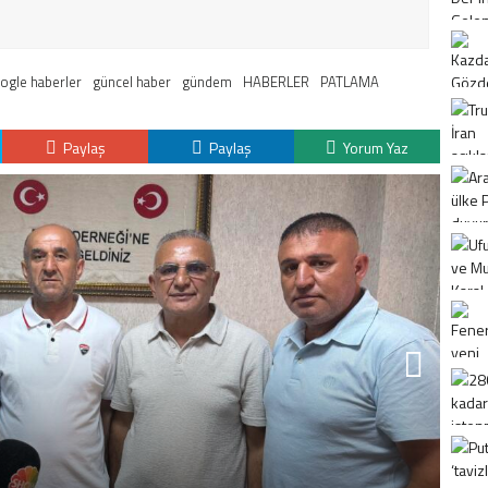
ogle haberler
güncel haber
gündem
HABERLER
PATLAMA
Paylaş
Paylaş
Yorum Yaz
K
H