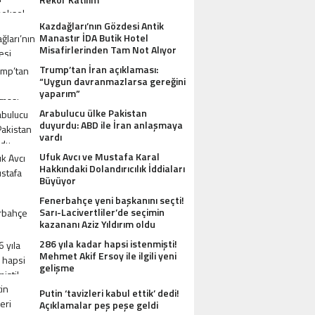
Kazdağları’nın Gözdesi Antik
Manastır İDA Butik Hotel
Misafirlerinden Tam Not Alıyor
Trump’tan İran açıklaması:
“Uygun davranmazlarsa gereğini
yaparım”
Arabulucu ülke Pakistan
AZDAĞLARI’NIN GÖZDESI ANTIK MANAST
duyurdu: ABD ile İran anlaşmaya
vardı
OTEL MISAFIRLERINDEN TAM NOT ALI
Ufuk Avcı ve Mustafa Karal
Hakkındaki Dolandırıcılık İddiaları
Büyüyor
Fenerbahçe yeni başkanını seçti!
Sarı-Lacivertliler’de seçimin
kazananı Aziz Yıldırım oldu
286 yıla kadar hapsi istenmişti!
Mehmet Akif Ersoy ile ilgili yeni
gelişme
Putin ‘tavizleri kabul ettik’ dedi!
Açıklamalar peş peşe geldi