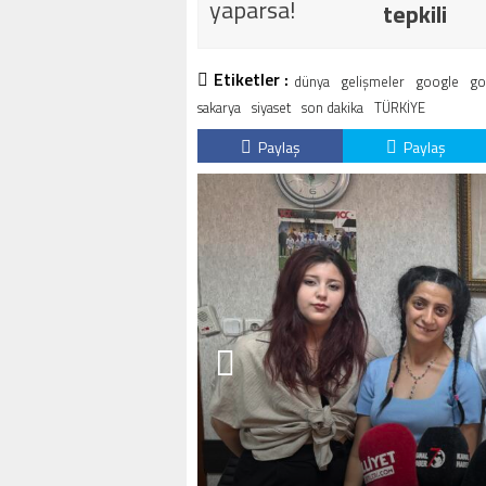
tepkili
Etiketler :
dünya
gelişmeler
google
go
sakarya
siyaset
son dakika
TÜRKİYE
Paylaş
Paylaş