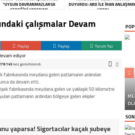
“UYGUN DAVRANMAZLARSA
DUYURDU: ABD ILE İRAN ANLAŞMA
GEREĞINI YAPARIM”
VARDI
sındaki çalışmalar Devam
POP
Paylaş
Paylaş
Yorum Yaz
278.145
kez görüntülendi.
şek fabrikasında meydana gelen patlamanın ardından
yunca da devam etti.
fişek fabrikasında meydana gelen ve yaklaşık 50 kilometre
uyulan patlamanın ardından bölgeye gelen ekipler
ME
U
Ü
OL
SON
nu yaparsa! Sigortacılar kaçak şubeye