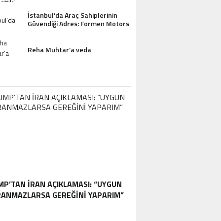
İstanbul’da Araç Sahiplerinin
Güvendiği Adres: Formen Motors
Reha Muhtar’a veda
P’TAN İRAN AÇIKLAMASI: “UYGUN
ANMAZLARSA GEREĞINI YAPARIM”