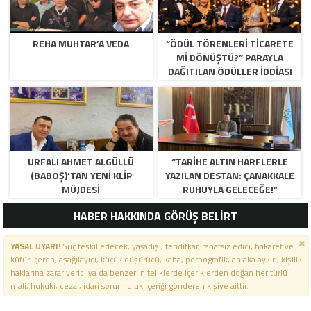
REHA MUHTAR’A VEDA
“ÖDÜL TÖRENLERİ TİCARETE
Mİ DÖNÜŞTÜ?” PARAYLA
DAĞITILAN ÖDÜLLER IDDIASI
GÜNDEMDE!
URFALI AHMET ALGÜLLÜ
“TARIHE ALTIN HARFLERLE
(BABOŞ)’TAN YENI KLIP
YAZILAN DESTAN: ÇANAKKALE
MÜJDESI
RUHUYLA GELECEĞE!”
HABER HAKKINDA GÖRÜŞ BELİRT
YASAL UYARI!
Suç teşkil edecek, yasadışı, tehditkar, rahatsız edici, hakaret ve
küfür içeren, aşağılayıcı, küçük düşürücü, kaba, pornografik, ahlaka aykırı, kişilik
haklarına zarar verici ya da benzeri niteliklerde içeriklerden doğan her türlü
mali, hukuki, cezai, idari sorumluluk içeriği gönderen kişiye aittir.