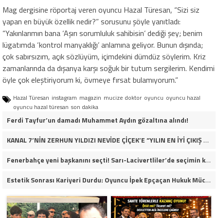
Mag dergisine röportaj veren oyuncu Hazal Türesan, “Sizi siz
yapan en büyük özellik nedir?” sorusunu şöyle yanıtladı:
“Yakınlarımın bana ‘Aşırı sorumluluk sahibisin’ dediği şey; benim
lügatımda ‘kontrol manyaklığı’ anlamına geliyor. Bunun dışında;
çok sabırsızım, açık sözlüyüm, içimdekini dümdüz söylerim. Kriz
zamanlarında da dışarıya karşı soğuk bir tutum sergilerim. Kendimi
öyle çok eleştiriyorum ki, övmeye fırsat bulamıyorum.”
Hazal Türesan
instagram
magazin
mucize doktor
oyuncu
oyuncu hazal
oyuncu hazal türesan
son dakika
Ferdi Tayfur’un damadı Muhammet Aydın gözaltına alındı!
KANAL 7’NİN ZERHUN YILDIZI NEVİDE ÇİÇEK’E “YILIN EN İYİ ÇIKIŞ YAPAN KADIN OYUNCUSU” ÖDÜLÜ!
Fenerbahçe yeni başkanını seçti! Sarı-Lacivertliler’de seçimin kazananı Aziz Yıldırım oldu
Estetik Sonrası Kariyeri Durdu: Oyuncu İpek Epçaçan Hukuk Mücadelesi Veriyor