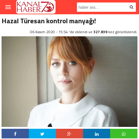
Hazal Türesan kontrol manyağı!
06 Kasım 2020 - 15:54 'de eklendi ve
327.839
kez görüntülendi.