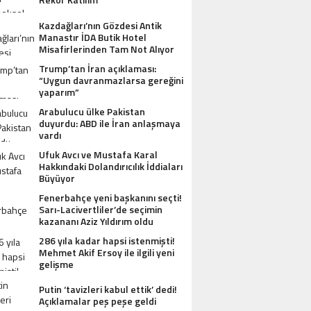
Kazdağları’nın Gözdesi Antik
Manastır İDA Butik Hotel
Misafirlerinden Tam Not Alıyor
Trump’tan İran açıklaması:
“Uygun davranmazlarsa gereğini
yaparım”
Arabulucu ülke Pakistan
duyurdu: ABD ile İran anlaşmaya
vardı
Ufuk Avcı ve Mustafa Karal
Hakkındaki Dolandırıcılık İddiaları
Büyüyor
Fenerbahçe yeni başkanını seçti!
Sarı-Lacivertliler’de seçimin
kazananı Aziz Yıldırım oldu
286 yıla kadar hapsi istenmişti!
Mehmet Akif Ersoy ile ilgili yeni
gelişme
Putin ‘tavizleri kabul ettik’ dedi!
Açıklamalar peş peşe geldi