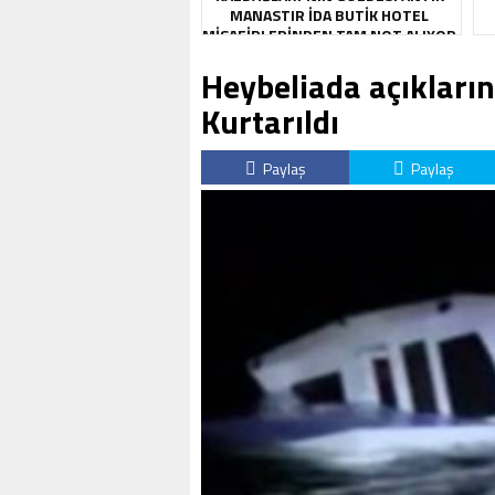
MANASTIR İDA BUTIK HOTEL
MISAFIRLERINDEN TAM NOT ALIYOR
Heybeliada açıkların
Kurtarıldı
Paylaş
Paylaş