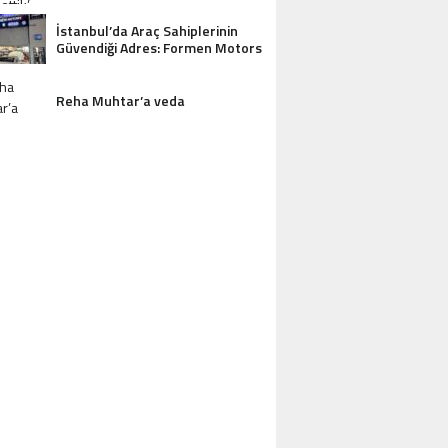
İstanbul’da Araç Sahiplerinin
Güvendiği Adres: Formen Motors
AZDAĞLARI’NIN GÖZDESI ANTIK MANAST
Reha Muhtar’a veda
OTEL MISAFIRLERINDEN TAM NOT ALI