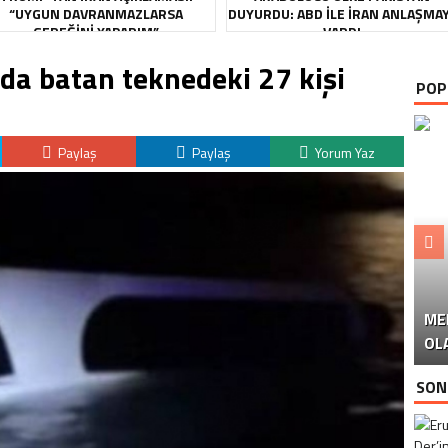
“UYGUN DAVRANMAZLARSA
DUYURDU: ABD ILE İRAN ANLAŞMA
GEREĞINI YAPARIM”
VARDI
da batan teknedeki 27 kişi
POP
Paylaş
Paylaş
Yorum Yaz
ME
U
Ü
OL
SON