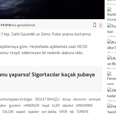
173.510
kez görüntülendi.
7 kişi, Sahil Güvenlik ve Deniz Polisi arama-kurtarma
 açıklamaya göre, Heybeliada açıklarında saat 00.50
 henüz tespit edilemeyen bir nedenle alabora oldu.
nu yaparsa! Sigortacılar kaçak şubeye
umhurbaşkanı Erdoğan
DEVLET BAHÇELİ
dünya
ekonomi
emniyet
haber
gündem
HABERLER
hayat
İLLER
istanbul
JANDARMA
SALGIN
siyaset
siyasiler
son dakika
SPOR
tsk
TÜRKİYE