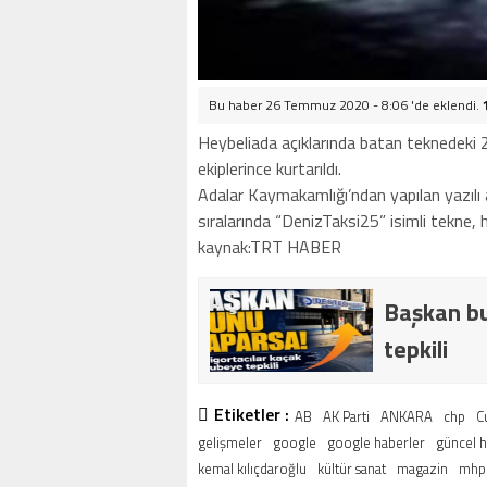
Bu haber 26 Temmuz 2020 - 8:06 'de eklendi.
Heybeliada açıklarında batan teknedeki 2
ekiplerince kurtarıldı.
Adalar Kaymakamlığı’ndan yapılan yazılı
sıralarında “DenizTaksi25” isimli tekne,
kaynak:TRT HABER
Başkan bu
tepkili
Etiketler :
AB
AK Parti
ANKARA
chp
C
gelişmeler
google
google haberler
güncel 
kemal kılıçdaroğlu
kültür sanat
magazin
mhp