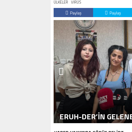
ÜLKELER
VİRÜS
Paylaş
Paylaş
ERUH-DER’IN GELENE