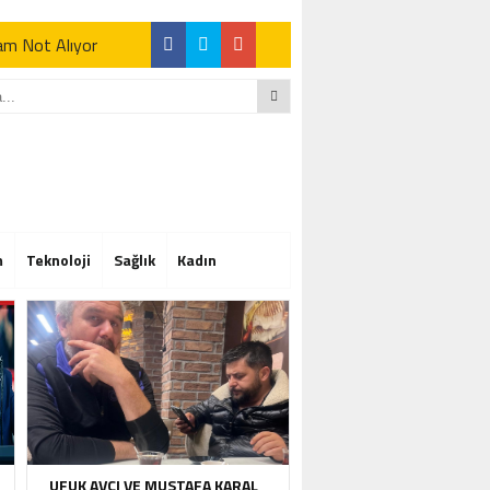
Tam Not Alıyor
Tam Not Alıyor
m
Teknoloji
Sağlık
Kadın
Tam Not Alıyor
UFUK AVCI VE MUSTAFA KARAL