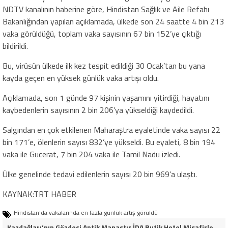
NDTV kanalının haberine göre, Hindistan Sağlık ve Aile Refahı
Bakanlığından yapılan açıklamada, ülkede son 24 saatte 4 bin 213
vaka görüldüğü, toplam vaka sayısının 67 bin 152’ye çıktığı
bildirildi.
Bu, virüsün ülkede ilk kez tespit edildiği 30 Ocak’tan bu yana
kayda geçen en yüksek günlük vaka artışı oldu.
Açıklamada, son 1 günde 97 kişinin yaşamını yitirdiği, hayatını
kaybedenlerin sayısının 2 bin 206’ya yükseldiği kaydedildi.
Salgından en çok etkilenen Maharaştra eyaletinde vaka sayısı 22
bin 171’e, ölenlerin sayısı 832’ye yükseldi. Bu eyaleti, 8 bin 194
vaka ile Gucerat, 7 bin 204 vaka ile Tamil Nadu izledi.
Ülke genelinde tedavi edilenlerin sayısı 20 bin 969’a ulaştı.
KAYNAK:TRT HABER
Hindistan'da vakalarında en fazla günlük artış görüldü
Kazdağları’nın Gözdesi Antik Manastır İDA Butik Hotel Misafirlerinden Tam Not Alıyor