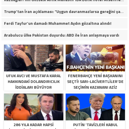
Trump’tan İran açıklaması: “Uygun davranmazlarsa gereğini yaparım”
Ferdi Tayfur’un damadı Muhammet Aydın gözaltına alındı!
Arabulucu ülke Pakistan duyurdu: ABD ile İran anlaşmaya vardı
UFUK AVCI VE MUSTAFA KARAL
FENERBAHÇE YENI BAŞKANINI
HAKKINDAKI DOLANDIRICILIK
SEÇTI! SARI-LACIVERTLILER’DE
İDDIALARI BÜYÜYOR
SEÇIMIN KAZANANI AZIZ
YILDIRIM OLDU
286 YILA KADAR HAPSI
PUTIN ‘TAVIZLERI KABUL