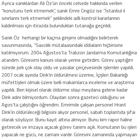
Ayrıca sanıklardan Ali Öz’ün önceki celsede hakkında verilen
“konutunu terk etmemek”, sanık Emre Cingöz ise “İstanbul il
sınırlarını terk etmemek” şeklindeki adli kontrol kararlarının
kaldırılması için itirazda bulundukları tutanağa geçirildi.
Sanık Öz herhangi bir kaçma girişimi olmadığını belirterek
savunmasında, “Savcılık mütalaasındaki iddiaların hiçbirisine
katılmıyorum. 2004 Ağustos’ta Trabzon Jandarma Komutanlığına
atandım. Görevimi kanuni olarak yerine getirdim. Görev yaptığım
sürede pek çok olay oldu ve yasalar çerçevesinde işlemler yapıldı.
2007 ocak ayında Dink’in öldürülmesi üzerine, İçişleri Bakanlığı
müfettişleri olmak üzere belli makamlarca inceleme ve araştırma
yapıldı. Ben kişisel olarak öldürme olayı meydana gelene kadar
Dink adını bilmiyordum. Olaydan sonra gazeteci olduğunu ve
Agos’ta çalıştığını öğrendim. Emrimde çalışan personel Hrant
Dink’in öldürüleceği bilgisini alıyor personel, sabah toplantıda şifai
olarak söylüyor. Bunu kayıt altına almıyor. Bunu kim rapor haline
getirecek ve imzaya açacak görev tanımı açık. Komutanın bu işleri
yapacak ne gücü, ne zamanı vardır. Görevini zamanında yapmayan