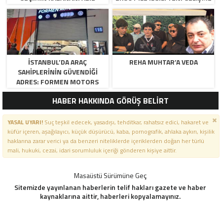
YILDIRIM OLDU
İSTANBUL’DA ARAÇ
REHA MUHTAR’A VEDA
SAHIPLERININ GÜVENDIĞI
ADRES: FORMEN MOTORS
HABER HAKKINDA GÖRÜŞ BELİRT
YASAL UYARI!
Suç teşkil edecek, yasadışı, tehditkar, rahatsız edici, hakaret ve
küfür içeren, aşağılayıcı, küçük düşürücü, kaba, pornografik, ahlaka aykırı, kişilik
haklarına zarar verici ya da benzeri niteliklerde içeriklerden doğan her türlü
mali, hukuki, cezai, idari sorumluluk içeriği gönderen kişiye aittir.
Masaüstü Sürümüne Geç
Sitemizde yayınlanan haberlerin telif hakları gazete ve haber
kaynaklarına aittir, haberleri kopyalamayınız.