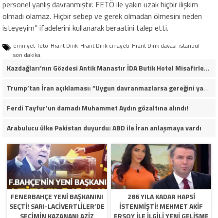
personel yanlış davranmıştır. FETÖ ile yakın uzak hiçbir ilişkim
olmadı olamaz. Hiçbir sebep ve gerek olmadan ölmesini neden
isteyeyim” ifadelerini kullanarak beraatini talep etti.
emniyet
fetö
Hrant Dink
Hrant Dink cinayeti
Hrant Dink davası
istanbul
son dakika
Kazdağları’nın Gözdesi Antik Manastır İDA Butik Hotel Misafirlerinden Tam Not Alıyor
Trump’tan İran açıklaması: “Uygun davranmazlarsa gereğini yaparım”
Ferdi Tayfur’un damadı Muhammet Aydın gözaltına alındı!
Arabulucu ülke Pakistan duyurdu: ABD ile İran anlaşmaya vardı
FENERBAHÇE YENI BAŞKANINI
286 YILA KADAR HAPSI
SEÇTI! SARI-LACIVERTLILER’DE
ISTENMIŞTI! MEHMET AKIF
SEÇIMIN KAZANANI AZIZ
ERSOY ILE ILGILI YENI GELIŞME