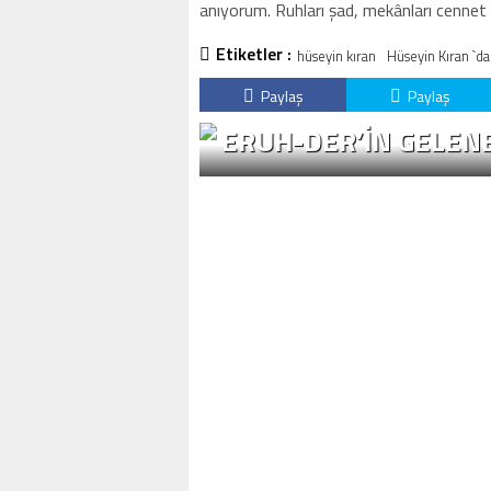
anıyorum. Ruhları şad, mekânları cennet 
Etiketler :
hüseyin kıran
Hüseyin Kıran `da
Paylaş
Paylaş
ERUH-DER’IN GELENE