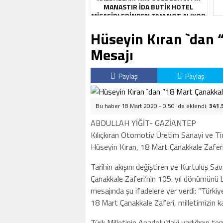
MANASTIR İDA BUTIK HOTEL
MISAFIRLERINDEN TAM NOT ALIYOR
Hüseyin Kıran `dan 
Mesajı
Paylaş
Paylaş
Bu haber 18 Mart 2020 - 0:50 'de eklendi.
341.
ABDULLAH YİĞİT- GAZİANTEP
Kılıçkıran Otomotiv Üretim Sanayi ve Tic
Hüseyin Kıran, 18 Mart Çanakkale Zaferi 
Tarihin akışını değiştiren ve Kurtuluş Sa
Çanakkale Zaferi’nin 105. yıl dönümünü b
mesajında şu ifadelere yer verdi: “Türkiy
18 Mart Çanakkale Zaferi, milletimizin kad
Türk Milletinin Anadolu’daki varlığının te