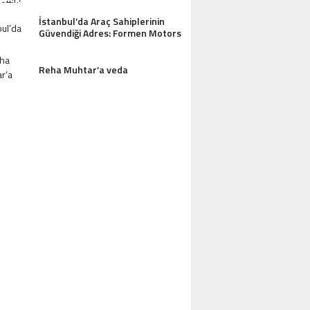
İstanbul’da Araç Sahiplerinin
Güvendiği Adres: Formen Motors
Reha Muhtar’a veda
AZDAĞLARI’NIN GÖZDESI ANTIK MANAST
OTEL MISAFIRLERINDEN TAM NOT ALI