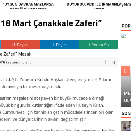
“UYGUN DAVRANMAZLARSA
DUYURDU: ABD ILE İRAN ANLAŞMA
GEREĞINI YAPARIM”
VARDI
“18 Mart Çanakkale Zaferi”
POP
Paylaş
Paylaş
Yorum Yaz
576
kez görüntülendi.
. Ltd. Şti. Yönetim Kurulu Başkanı Genç Girişimci iş Adamı
dolayısıyla bir mesaj yayımladı.
ME
U
Ü
vaşı’nın meşalesini ateşleyen bir büyük mücadele örneği
OL
üyük bir gururla kutlandığını ifade eden Hüseyin Kıran,
e Cumhuriyeti için tarihin en çetin mücadelelerinden biri olan
SON
erini ve dünya tarihinin akışını değiştirmiştir.
meli olan Çanakkale Savaşı; kardeşliğin, dayanışmanın, birliğin