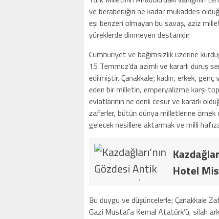
ve beraberliğin ne kadar mukaddes old
eşi benzeri olmayan bu savaş, aziz millet
yüreklerde dinmeyen destanıdır.
Cumhuriyet ve bağımsızlık üzerine kurd
15 Temmuz’da azimli ve kararlı duruş ser
edilmiştir. Çanakkale; kadın, erkek, genç
eden bir milletin, emperyalizme karşı to
evlatlarının ne denli cesur ve kararlı o
zaferler, bütün dünya milletlerine örnek 
gelecek nesillere aktarmak ve milli hafız
Kazdağlar
Hotel Mis
Bu duygu ve düşüncelerle; Çanakkale Zafe
Gazi Mustafa Kemal Atatürk’ü, silah arka