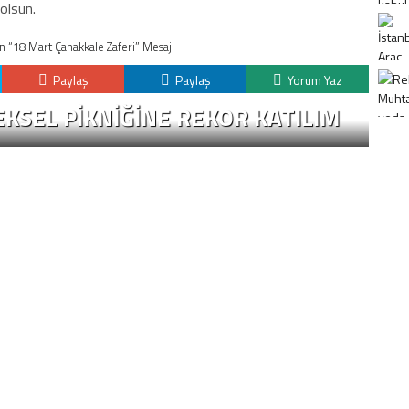
olsun.
n “18 Mart Çanakkale Zaferi” Mesajı
Paylaş
Paylaş
Yorum Yaz
KSEL PIKNIĞINE REKOR KATILIM
K
H