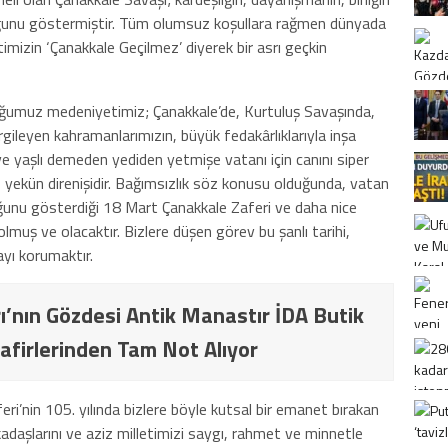
uğunu göstermiştir. Tüm olumsuz koşullara rağmen dünyada
imizin ‘Çanakkale Geçilmez’ diyerek bir asrı geçkin
uğumuz medeniyetimiz; Çanakkale’de, Kurtuluş Savaşında,
gileyen kahramanlarımızın, büyük fedakârlıklarıyla inşa
 ve yaşlı demeden yediden yetmişe vatanı için canını siper
p yekün direnişidir. Bağımsızlık söz konusu olduğunda, vatan
lduğunu gösterdiği 18 Mart Çanakkale Zaferi ve daha nice
olmuş ve olacaktır. Bizlere düşen görev bu şanlı tarihi,
ayı korumaktır.
ı’nın Gözdesi Antik Manastır İDA Butik
afirlerinden Tam Not Alıyor
ri’nin 105. yılında bizlere böyle kutsal bir emanet bırakan
daşlarını ve aziz milletimizi saygı, rahmet ve minnetle