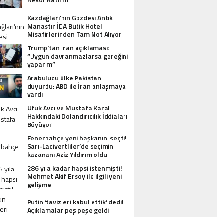
Kazdağları’nın Gözdesi Antik
Manastır İDA Butik Hotel
Misafirlerinden Tam Not Alıyor
Trump’tan İran açıklaması:
“Uygun davranmazlarsa gereğini
yaparım”
Arabulucu ülke Pakistan
duyurdu: ABD ile İran anlaşmaya
vardı
Ufuk Avcı ve Mustafa Karal
Hakkındaki Dolandırıcılık İddiaları
Büyüyor
Fenerbahçe yeni başkanını seçti!
Sarı-Lacivertliler’de seçimin
kazananı Aziz Yıldırım oldu
286 yıla kadar hapsi istenmişti!
Mehmet Akif Ersoy ile ilgili yeni
gelişme
Putin ‘tavizleri kabul ettik’ dedi!
Açıklamalar peş peşe geldi