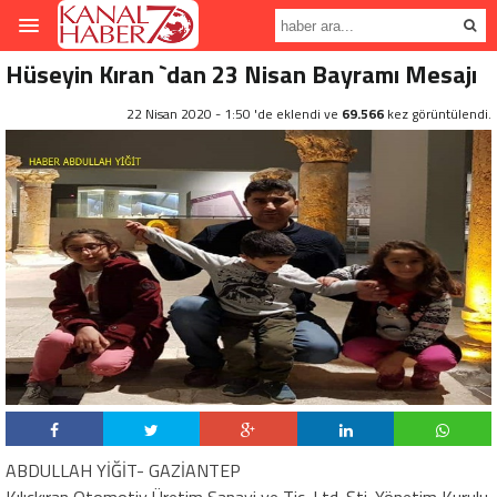
Hüseyin Kıran `dan 23 Nisan Bayramı Mesajı
22 Nisan 2020 - 1:50 'de eklendi ve
69.566
kez görüntülendi.
ABDULLAH YİĞİT- GAZİANTEP
Kılıçkıran Otomotiv Üretim Sanayi ve Tic. Ltd. Şti. Yönetim Kurulu