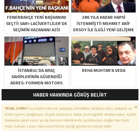
FENERBAHÇE YENI BAŞKANINI
286 YILA KADAR HAPSI
SEÇTI! SARI-LACIVERTLILER’DE
ISTENMIŞTI! MEHMET AKIF
SEÇIMIN KAZANANI AZIZ
ERSOY ILE ILGILI YENI GELIŞME
YILDIRIM OLDU
İSTANBUL’DA ARAÇ
REHA MUHTAR’A VEDA
SAHIPLERININ GÜVENDIĞI
ADRES: FORMEN MOTORS
HABER HAKKINDA GÖRÜŞ BELİRT
YASAL UYARI!
Suç teşkil edecek, yasadışı, tehditkar, rahatsız edici, hakaret ve
küfür içeren, aşağılayıcı, küçük düşürücü, kaba, pornografik, ahlaka aykırı, kişilik
haklarına zarar verici ya da benzeri niteliklerde içeriklerden doğan her türlü
mali, hukuki, cezai, idari sorumluluk içeriği gönderen kişiye aittir.