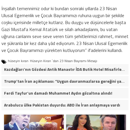
İnşallah temennimiz odur ki bundan sonraki yıllarda 23 Nisan
Ulusal Egemenlik ve Çocuk Bayramımızı ruhuna uygun bir şekilde
coşku içerisinde milletçe kutlarız. Bu duygu ve düşüncelerle başta
Gazi Mustafa Kemal Atatürk ve silah arkadaşlarını, bu vatan
uğruna canlarını seve seve veren tüm şehitlerimizi rahmet, minnet
ve şükranla bir kez daha yâd ediyorum. 23 Nisan Ulusal Egemenlik
ve Çocuk Bayramımızı yürekten kutluyorum” ifadelerini kullandı.
hüseyin kıran
Hüseyin Kıran `dan 23 Nisan Bayramı Mesajı
Kazdağları’nın Gözdesi Antik Manastır İDA Butik Hotel Misafirlerinden Tam Not Alıyor
Trump’tan İran açıklaması: “Uygun davranmazlarsa gereğini yaparım”
Ferdi Tayfur’un damadı Muhammet Aydın gözaltına alındı!
Arabulucu ülke Pakistan duyurdu: ABD ile İran anlaşmaya vardı