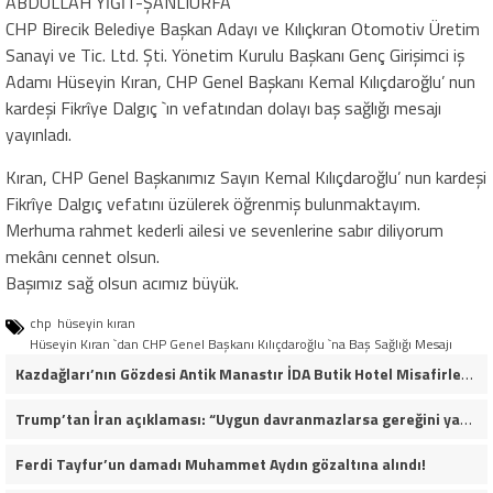
ABDULLAH YİĞİT-ŞANLIURFA
CHP Birecik Belediye Başkan Adayı ve Kılıçkıran Otomotiv Üretim
Sanayi ve Tic. Ltd. Şti. Yönetim Kurulu Başkanı Genç Girişimci iş
Adamı Hüseyin Kıran, CHP Genel Başkanı Kemal Kılıçdaroğlu’ nun
kardeşi Fikrîye Dalgıç `ın vefatından dolayı baş sağlığı mesajı
yayınladı.
Kıran, CHP Genel Başkanımız Sayın Kemal Kılıçdaroğlu’ nun kardeşi
Fikrîye Dalgıç vefatını üzülerek öğrenmiş bulunmaktayım.
Merhuma rahmet kederli ailesi ve sevenlerine sabır diliyorum
mekânı cennet olsun.
Başımız sağ olsun acımız büyük.
chp
hüseyin kıran
Hüseyin Kıran `dan CHP Genel Başkanı Kılıçdaroğlu `na Baş Sağlığı Mesajı
Kazdağları’nın Gözdesi Antik Manastır İDA Butik Hotel Misafirlerinden Tam Not Alıyor
Trump’tan İran açıklaması: “Uygun davranmazlarsa gereğini yaparım”
Ferdi Tayfur’un damadı Muhammet Aydın gözaltına alındı!