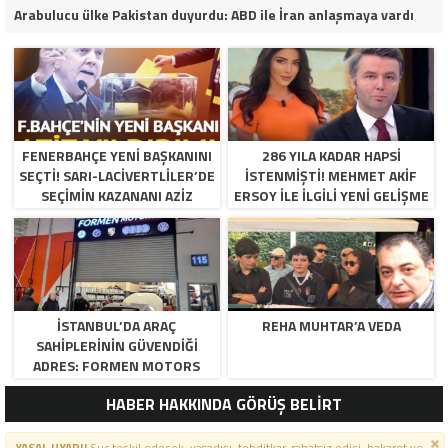
Arabulucu ülke Pakistan duyurdu: ABD ile İran anlaşmaya vardı
FENERBAHÇE YENI BAŞKANINI
286 YILA KADAR HAPSI
SEÇTI! SARI-LACIVERTLILER’DE
ISTENMIŞTI! MEHMET AKIF
SEÇIMIN KAZANANI AZIZ
ERSOY ILE ILGILI YENI GELIŞME
YILDIRIM OLDU
İSTANBUL’DA ARAÇ
REHA MUHTAR’A VEDA
SAHIPLERININ GÜVENDIĞI
ADRES: FORMEN MOTORS
HABER HAKKINDA GÖRÜŞ BELİRT
YASAL UYARI!
Suç teşkil edecek, yasadışı, tehditkar, rahatsız edici, hakaret ve