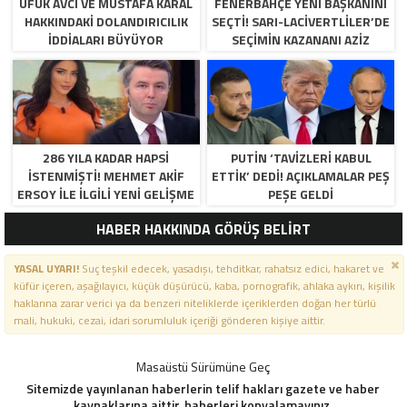
UFUK AVCI VE MUSTAFA KARAL
FENERBAHÇE YENI BAŞKANINI
HAKKINDAKI DOLANDIRICILIK
SEÇTI! SARI-LACIVERTLILER’DE
İDDIALARI BÜYÜYOR
SEÇIMIN KAZANANI AZIZ
YILDIRIM OLDU
286 YILA KADAR HAPSI
PUTIN ‘TAVIZLERI KABUL
ISTENMIŞTI! MEHMET AKIF
ETTIK’ DEDI! AÇIKLAMALAR PEŞ
ERSOY ILE ILGILI YENI GELIŞME
PEŞE GELDI
HABER HAKKINDA GÖRÜŞ BELİRT
YASAL UYARI!
Suç teşkil edecek, yasadışı, tehditkar, rahatsız edici, hakaret ve
küfür içeren, aşağılayıcı, küçük düşürücü, kaba, pornografik, ahlaka aykırı, kişilik
haklarına zarar verici ya da benzeri niteliklerde içeriklerden doğan her türlü
mali, hukuki, cezai, idari sorumluluk içeriği gönderen kişiye aittir.
Masaüstü Sürümüne Geç
Sitemizde yayınlanan haberlerin telif hakları gazete ve haber
kaynaklarına aittir, haberleri kopyalamayınız.