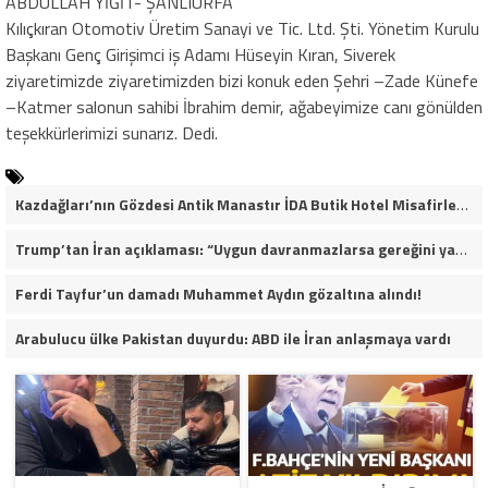
ABDULLAH YİĞİT- ŞANLIURFA
Kılıçkıran Otomotiv Üretim Sanayi ve Tic. Ltd. Şti. Yönetim Kurulu
Başkanı Genç Girişimci iş Adamı Hüseyin Kıran, Siverek
ziyaretimizde ziyaretimizden bizi konuk eden Şehri –Zade Künefe
–Katmer salonun sahibi İbrahim demir, ağabeyimize canı gönülden
teşekkürlerimizi sunarız. Dedi.
Kazdağları’nın Gözdesi Antik Manastır İDA Butik Hotel Misafirlerinden Tam Not Alıyor
Trump’tan İran açıklaması: “Uygun davranmazlarsa gereğini yaparım”
Ferdi Tayfur’un damadı Muhammet Aydın gözaltına alındı!
Arabulucu ülke Pakistan duyurdu: ABD ile İran anlaşmaya vardı