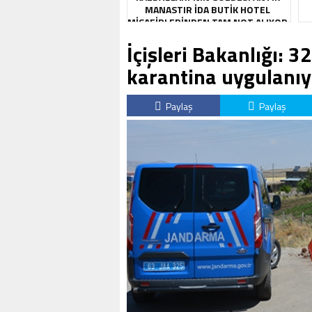
MANASTIR İDA BUTIK HOTEL
MISAFIRLERINDEN TAM NOT ALIYOR
İçişleri Bakanlığı: 3
karantina uygulanıy
Paylaş
Paylaş