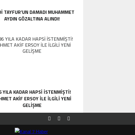
DI TAYFUR’UN DAMADI MUHAMMET
AYDIN GÖZALTINA ALINDI!
6 YILA KADAR HAPSI ISTENMIŞTI!
MET AKIF ERSOY ILE ILGILI YENI
GELIŞME