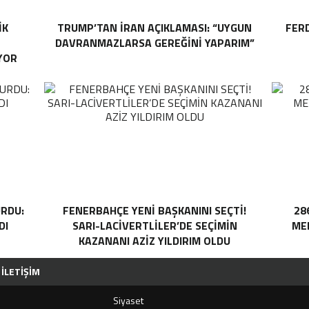
IK
TRUMP’TAN İRAN AÇIKLAMASI: “UYGUN
FER
DAVRANMAZLARSA GEREĞINI YAPARIM”
YOR
RDU:
FENERBAHÇE YENI BAŞKANINI SEÇTI!
28
DI
SARI-LACIVERTLILER’DE SEÇIMIN
MEH
KAZANANI AZIZ YILDIRIM OLDU
İLETIŞIM
Siyaset