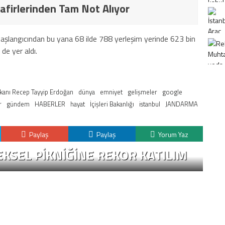
afirlerinden Tam Not Alıyor
başlangıcından bu yana 68 ilde 788 yerleşim yerinde 623 bin
 de yer aldı.
anı Recep Tayyip Erdoğan
dünya
emniyet
gelişmeler
google
r
gündem
HABERLER
hayat
İçişleri Bakanlığı
istanbul
JANDARMA
Paylaş
Paylaş
Yorum Yaz
KSEL PIKNIĞINE REKOR KATILIM
K
H