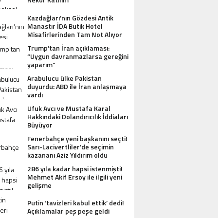
Kazdağları’nın Gözdesi Antik
Manastır İDA Butik Hotel
Misafirlerinden Tam Not Alıyor
Trump’tan İran açıklaması:
“Uygun davranmazlarsa gereğini
yaparım”
Arabulucu ülke Pakistan
duyurdu: ABD ile İran anlaşmaya
vardı
Ufuk Avcı ve Mustafa Karal
Hakkındaki Dolandırıcılık İddiaları
Büyüyor
Fenerbahçe yeni başkanını seçti!
Sarı-Lacivertliler’de seçimin
kazananı Aziz Yıldırım oldu
286 yıla kadar hapsi istenmişti!
Mehmet Akif Ersoy ile ilgili yeni
gelişme
Putin ‘tavizleri kabul ettik’ dedi!
Açıklamalar peş peşe geldi