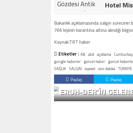
Hotel Mis
Bakanlık açıklamasında salgın sürecinin 
766 kişinin karantina altına alındığı bilgisi
Kaynak:TRT haber
Etiketler :
AB
abd
açıklama
Cumhurbaşk
google haberler
güncel haber
güncel haberle
SAĞLIK
SALGIN
siyaset
son dakika
TÜRKİYE
Paylaş
Paylaş
ERUH-DER’IN GELENE