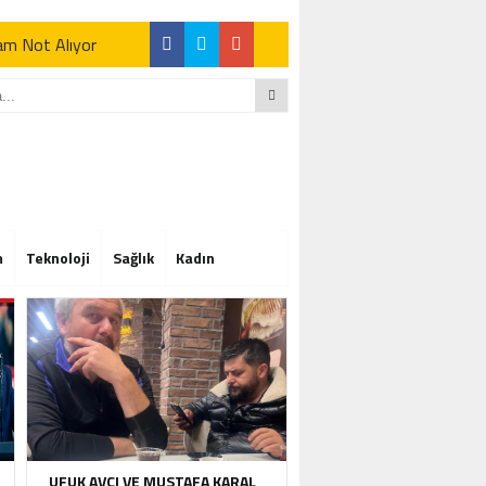
Tam Not Alıyor
Tam Not Alıyor
m
Teknoloji
Sağlık
Kadın
Tam Not Alıyor
UFUK AVCI VE MUSTAFA KARAL