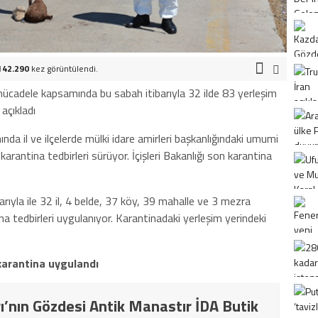
142.290
kez görüntülendi.
a mücadele kapsamında bu sabah itibarıyla 32 ilde 83 yerleşim
 açıkladı
da il ve ilçelerde mülki idare amirleri başkanlığındaki umumi
n karantina tedbirleri sürüyor. İçişleri Bakanlığı son karantina
arıyla ile 32 il, 4 belde, 37 köy, 39 mahalle ve 3 mezra
a tedbirleri uygulanıyor. Karantinadaki yerleşim yerindeki
karantina uygulandı
ı’nın Gözdesi Antik Manastır İDA Butik