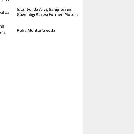
İstanbul’da Araç Sahiplerinin
Güvendiği Adres: Formen Motors
Reha Muhtar’a veda
AZDAĞLARI’NIN GÖZDESI ANTIK MANAST
OTEL MISAFIRLERINDEN TAM NOT ALI