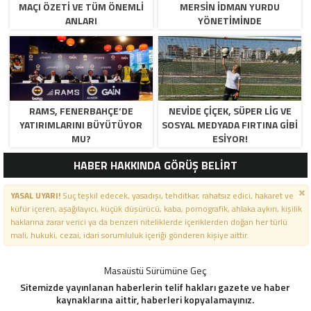
MAÇI ÖZETI VE TÜM ÖNEMLI
MERSIN İDMAN YURDU
ANLARI
YÖNETIMINDE
RAMS, FENERBAHÇE’DE
NEVIDE ÇIÇEK, SÜPER LIG VE
YATIRIMLARINI BÜYÜTÜYOR
SOSYAL MEDYADA FIRTINA GIBI
MU?
ESIYOR!
HABER HAKKINDA GÖRÜŞ BELİRT
YASAL UYARI!
Suç teşkil edecek, yasadışı, tehditkar, rahatsız edici, hakaret ve
küfür içeren, aşağılayıcı, küçük düşürücü, kaba, pornografik, ahlaka aykırı, kişilik
haklarına zarar verici ya da benzeri niteliklerde içeriklerden doğan her türlü
mali, hukuki, cezai, idari sorumluluk içeriği gönderen kişiye aittir.
Masaüstü Sürümüne Geç
Sitemizde yayınlanan haberlerin telif hakları gazete ve haber
kaynaklarına aittir, haberleri kopyalamayınız.