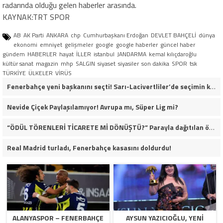
radarında olduğu gelen haberler arasında.
KAYNAK:TRT SPOR
AB
AK Parti
ANKARA
chp
Cumhurbaşkanı Erdoğan
DEVLET BAHÇELİ
dünya
ekonomi
emniyet
gelişmeler
google
google haberler
güncel haber
gündem
HABERLER
hayat
İLLER
istanbul
JANDARMA
kemal kılıçdaroğlu
kültür sanat
magazin
mhp
SALGIN
siyaset
siyasiler
son dakika
SPOR
tsk
TÜRKİYE
ÜLKELER
VİRÜS
Fenerbahçe yeni başkanını seçti! Sarı-Lacivertliler’de seçimin kazananı Aziz Yıldırım oldu
Nevide Çiçek Paylaşılamıyor! Avrupa mı, Süper Lig mi?
“ÖDÜL TÖRENLERİ TİCARETE Mİ DÖNÜŞTÜ?” Parayla dağıtılan ödüller iddiası gündemde!
Real Madrid turladı, Fenerbahçe kasasını doldurdu!
ALANYASPOR – FENERBAHÇE
AYSUN YAZICIOĞLU, YENI