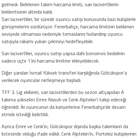
gelmedi. Belirlenen takım harcama limiti, sarı lacivertlilerin
beklentisinin altında kaldı.
Sarı lacivertliler, bir süredir oyuncu satışı konusunda bazı kulüplerle
görüşmelerini sürdürüyor. Fenerbahçe, harcama limitinin beklenen
seviyede olmaması nedeniyle temaslarını hızlandırıp oyuncu
satışıyla rakamı yukarı çekmeyi hedefleyebilir.
Sarı lacivertliler, oyuncu satışı yapsa dahi bonservis bedelinin
sadece üçte 1’ini harcama limitine ekleyebilecek.
Diğer yandan İsmail Yüksek transferi karşılığında Gölcükspor’a
verilecek oyuncular netleşmeye başladı.
TFF 3. Lig ekibinin, sarı lacivetlilerden bu sezon altyapıdan A
takıma yükselen Emre Nasuh ve Cenk Alptekin’i talep edeceği
öğrenildi. İki oyuncunun da kariyerlerine Fenerbahçe’de devam
etmek istediği belirtildi.
Ayrıca Emre ve Cenk’in, Gölcükspor dışında başka takımların da
listesinde olduğu ifade edildi. Cenk Alptekin’in, Portekiz kulüplerinin