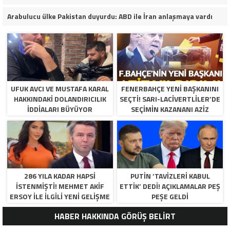
Arabulucu ülke Pakistan duyurdu: ABD ile İran anlaşmaya vardı
UFUK AVCI VE MUSTAFA KARAL
FENERBAHÇE YENI BAŞKANINI
HAKKINDAKI DOLANDIRICILIK
SEÇTI! SARI-LACIVERTLILER’DE
İDDIALARI BÜYÜYOR
SEÇIMIN KAZANANI AZIZ
YILDIRIM OLDU
286 YILA KADAR HAPSI
PUTIN ‘TAVIZLERI KABUL
ISTENMIŞTI! MEHMET AKIF
ETTIK’ DEDI! AÇIKLAMALAR PEŞ
ERSOY ILE ILGILI YENI GELIŞME
PEŞE GELDI
HABER HAKKINDA GÖRÜŞ BELİRT