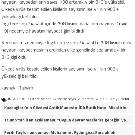
hayatını kaybedenlerin sayısı 708 artarak 4 bin 313’e yükseldi.
Ülkede virüs tespit edilen kişilerin sayısının ise 41 bin 903’e
yükseldiği belirtildi..
İngiltere son 24 saat içinde 708 kişinin daha koronavirüs (Covid-
19) nedeniyle hayatını haybettiğini bildirdi.
Koronavirüs nedeniyle İngiltere’de son 24 saatte 708 kişinin daha
hayatını kaybetmesinin ardından ülke genelinde toplamda 4 bin
313 kişi öldü.
Ülkede virüs tespit edilen kişilerin sayısının ise 41 bin 903’e
yükseldiği belirtildi.
kaynak : Takvim
İNGİLTERE
İngiltere'de son 24 saatte sayısı 708 artarak 4 bin 313'e yükseldi
Kazdağları’nın Gözdesi Antik Manastır İDA Butik Hotel Misafirlerinden Tam Not Alıyor
Trump’tan İran açıklaması: “Uygun davranmazlarsa gereğini yaparım”
Ferdi Tayfur’un damadı Muhammet Aydın gözaltına alındı!