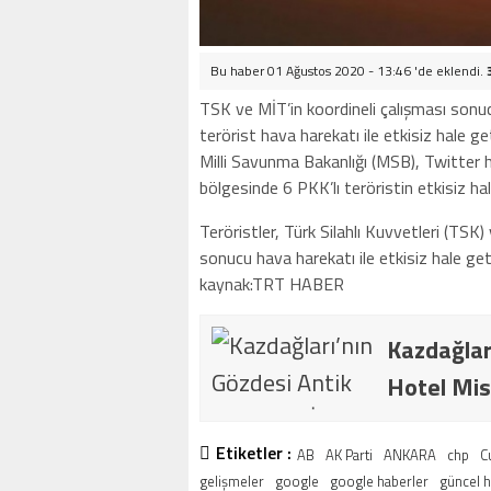
Bu haber 01 Ağustos 2020 - 13:46 'de eklendi.
TSK ve MİT’in koordineli çalışması sonuc
terörist hava harekatı ile etkisiz hale geti
Milli Savunma Bakanlığı (MSB), Twitter h
bölgesinde 6 PKK’lı teröristin etkisiz hal
Teröristler, Türk Silahlı Kuvvetleri (TSK) 
sonucu hava harekatı ile etkisiz hale getir
kaynak:TRT HABER
Kazdağlar
Hotel Mis
Etiketler :
AB
AK Parti
ANKARA
chp
C
gelişmeler
google
google haberler
güncel 