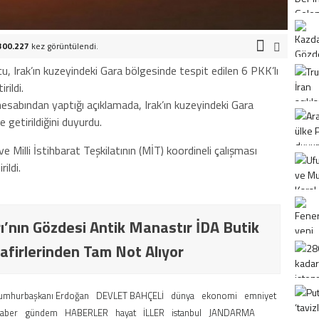
300.227
kez görüntülendi.
u, Irak’ın kuzeyindeki Gara bölgesinde tespit edilen 6 PKK’lı
rildi.
esabından yaptığı açıklamada, Irak’ın kuzeyindeki Gara
e getirildiğini duyurdu.
ve Milli İstihbarat Teşkilatının (MİT) koordineli çalışması
ildi.
ı’nın Gözdesi Antik Manastır İDA Butik
afirlerinden Tam Not Alıyor
umhurbaşkanı Erdoğan
DEVLET BAHÇELİ
dünya
ekonomi
emniyet
haber
gündem
HABERLER
hayat
İLLER
istanbul
JANDARMA