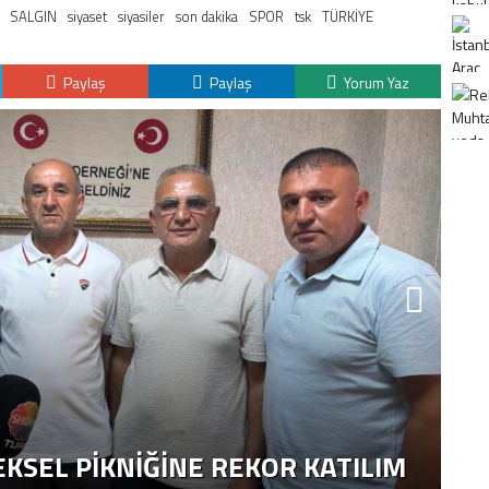
SALGIN
siyaset
siyasiler
son dakika
SPOR
tsk
TÜRKİYE
Paylaş
Paylaş
Yorum Yaz
K
H
KSEL PIKNIĞINE REKOR KATILIM