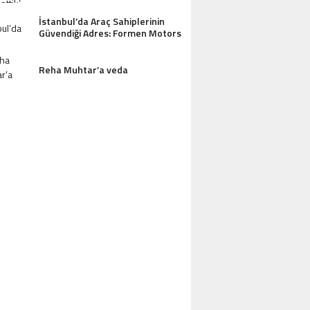
İstanbul’da Araç Sahiplerinin
Güvendiği Adres: Formen Motors
Reha Muhtar’a veda
AZDAĞLARI’NIN GÖZDESI ANTIK MANAST
OTEL MISAFIRLERINDEN TAM NOT ALI