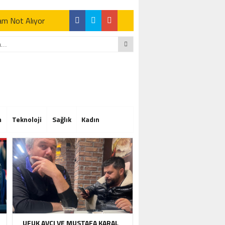
Tam Not Alıyor
Tam Not Alıyor
m
Teknoloji
Sağlık
Kadın
Tam Not Alıyor
UFUK AVCI VE MUSTAFA KARAL