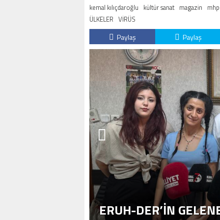
kemal kılıçdaroğlu
kültür sanat
magazin
mhp
ÜLKELER
VİRÜS
Paylaş
Paylaş
ERUH-DER’IN GELENE