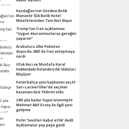
Kazdağları’nın Gözdesi Antik
Manastır İDA Butik Hotel
Misafirlerinden Tam Not Alıyor
Trump’tan İran açıklaması:
“Uygun davranmazlarsa gereğini
yaparım”
Arabulucu ülke Pakistan
duyurdu: ABD ile İran anlaşmaya
vardı
Ufuk Avcı ve Mustafa Karal
Hakkındaki Dolandırıcılık İddiaları
Büyüyor
Fenerbahçe yeni başkanını seçti!
Sarı-Lacivertliler’de seçimin
kazananı Aziz Yıldırım oldu
286 yıla kadar hapsi istenmişti!
Mehmet Akif Ersoy ile ilgili yeni
gelişme
Putin ‘tavizleri kabul ettik’ dedi!
Açıklamalar peş peşe geldi