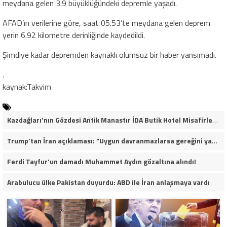
meydana gelen 3.9 büyüklüğündeki depremle yaşadı.
AFAD’ın verilerine göre, saat 05.53’te meydana gelen deprem
yerin 6.92 kilometre derinliğinde kaydedildi.
Şimdiye kadar depremden kaynaklı olumsuz bir haber yansımadı.
.
kaynak:Takvim
Kazdağları’nın Gözdesi Antik Manastır İDA Butik Hotel Misafirlerinden Tam Not Alıyor
Trump’tan İran açıklaması: “Uygun davranmazlarsa gereğini yaparım”
Ferdi Tayfur’un damadı Muhammet Aydın gözaltına alındı!
Arabulucu ülke Pakistan duyurdu: ABD ile İran anlaşmaya vardı