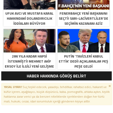
UFUK AVCI VE MUSTAFA KARAL
FENERBAHÇE YENI BAŞKANINI
HAKKINDAKI DOLANDIRICILIK
SEÇTI! SARI-LACIVERTLILER’DE
İDDIALARI BÜYÜYOR
SEÇIMIN KAZANANI AZIZ
YILDIRIM OLDU
286 YILA KADAR HAPSI
PUTIN ‘TAVIZLERI KABUL
ISTENMIŞTI! MEHMET AKIF
ETTIK’ DEDI! AÇIKLAMALAR PEŞ
ERSOY ILE ILGILI YENI GELIŞME
PEŞE GELDI
HABER HAKKINDA GÖRÜŞ BELİRT
YASAL UYARI!
Suç teşkil edecek, yasadışı, tehditkar, rahatsız edici, hakaret ve
küfür içeren, aşağılayıcı, küçük düşürücü, kaba, pornografik, ahlaka aykırı, kişilik
haklarına zarar verici ya da benzeri niteliklerde içeriklerden doğan her türlü
mali, hukuki, cezai, idari sorumluluk içeriği gönderen kişiye aittir.