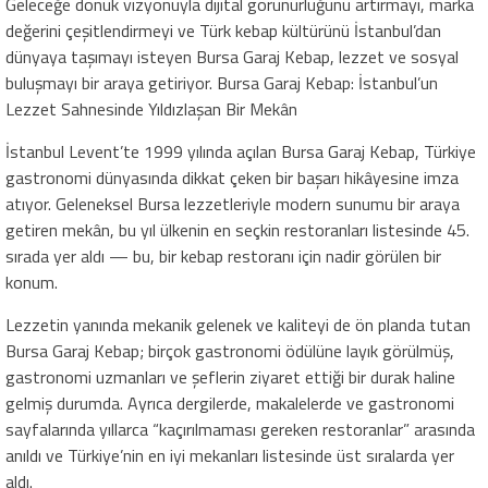
Geleceğe dönük vizyonuyla dijital görünürlüğünü artırmayı, marka
değerini çeşitlendirmeyi ve Türk kebap kültürünü İstanbul’dan
dünyaya taşımayı isteyen Bursa Garaj Kebap, lezzet ve sosyal
buluşmayı bir araya getiriyor. Bursa Garaj Kebap: İstanbul’un
Lezzet Sahnesinde Yıldızlaşan Bir Mekân
İstanbul Levent’te 1999 yılında açılan Bursa Garaj Kebap, Türkiye
gastronomi dünyasında dikkat çeken bir başarı hikâyesine imza
atıyor. Geleneksel Bursa lezzetleriyle modern sunumu bir araya
getiren mekân, bu yıl ülkenin en seçkin restoranları listesinde 45.
sırada yer aldı — bu, bir kebap restoranı için nadir görülen bir
konum.
Lezzetin yanında mekanik gelenek ve kaliteyi de ön planda tutan
Bursa Garaj Kebap; birçok gastronomi ödülüne layık görülmüş,
gastronomi uzmanları ve şeflerin ziyaret ettiği bir durak haline
gelmiş durumda. Ayrıca dergilerde, makalelerde ve gastronomi
sayfalarında yıllarca “kaçırılmaması gereken restoranlar” arasında
anıldı ve Türkiye’nin en iyi mekanları listesinde üst sıralarda yer
aldı.