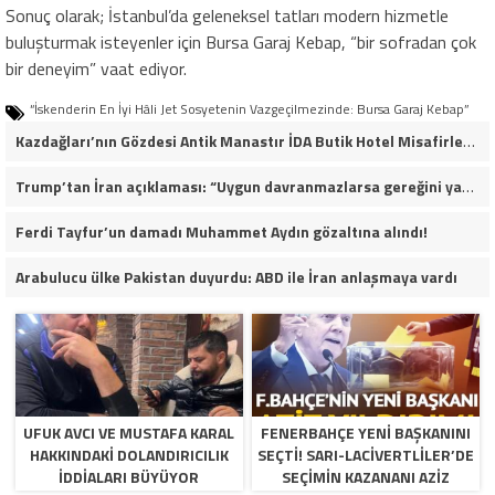
Sonuç olarak; İstanbul’da geleneksel tatları modern hizmetle
buluşturmak isteyenler için Bursa Garaj Kebap, “bir sofradan çok
bir deneyim” vaat ediyor.
“İskenderin En İyi Hâli Jet Sosyetenin Vazgeçilmezinde: Bursa Garaj Kebap”
Kazdağları’nın Gözdesi Antik Manastır İDA Butik Hotel Misafirlerinden Tam Not Alıyor
Trump’tan İran açıklaması: “Uygun davranmazlarsa gereğini yaparım”
Ferdi Tayfur’un damadı Muhammet Aydın gözaltına alındı!
Arabulucu ülke Pakistan duyurdu: ABD ile İran anlaşmaya vardı
UFUK AVCI VE MUSTAFA KARAL
FENERBAHÇE YENI BAŞKANINI
HAKKINDAKI DOLANDIRICILIK
SEÇTI! SARI-LACIVERTLILER’DE
İDDIALARI BÜYÜYOR
SEÇIMIN KAZANANI AZIZ