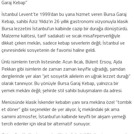
Garaj Kebap”
İstanbul Levent’te 1999’dan bu yana hizmet veren Bursa Garaj
Kebap, sahibi Aziz Yıldız’ın 26 yıllık gastronomi vizyonuyla klasik
Bursa lezzetini İstanbul’un kalbinde cazip bir durağa dönüştürdü.
Malzeme kalitesi, tarif sadakati ve sıcak misafirperverliğiyle
dikkat çeken mekân, sadece kebap severlerin değil; İstanbul ve
çevresindeki sosyetenin de favorisi haline geldi.
Ünlü isimlerin tercih listesinde: Acun Ilıcalı, Bülent Ersoy, Ajda
Pekkan gibi isimlerin de zaman zaman keyifle uğradığı, şamdan
dergilerinde yer alan “jet sosyetik ailelerin en uğrak lezzet durağı”
olarak tanınıyor. Bu yönüyle Bursa Garaj Kebap, yalnızca bir
yemek mekânı değil; şehirde stil sahibi buluşmaların da adresi.
Menüsünde klasik İskender kebabın yanı sıra mekâna özel “tombik
et döner” gibi seçenekler de yer alıyor. İç mekândaki şık ama
samimi atmosfer, İstanbul’un kalbinde keyifli bir akşam yemeği
tercih edenler için ideal bir alternatif sunuyor.