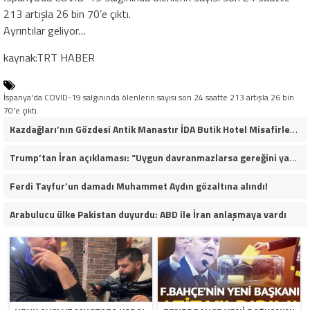
213 artışla 26 bin 70’e çıktı.
Ayrıntılar geliyor…
kaynak:TRT HABER
İspanya'da COVID-19 salgınında ölenlerin sayısı son 24 saatte 213 artışla 26 bin
70'e çıktı.
Kazdağları’nın Gözdesi Antik Manastır İDA Butik Hotel Misafirlerinden Tam Not Alıyor
Trump’tan İran açıklaması: “Uygun davranmazlarsa gereğini yaparım”
Ferdi Tayfur’un damadı Muhammet Aydın gözaltına alındı!
Arabulucu ülke Pakistan duyurdu: ABD ile İran anlaşmaya vardı