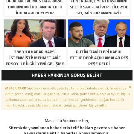
UFUK AVCI VE MUSTAFA KARAL
FENERBAHÇE YENI BAŞKANINI
HAKKINDAKI DOLANDIRICILIK
SEÇTI! SARI-LACIVERTLILER’DE
İDDIALARI BÜYÜYOR
SEÇIMIN KAZANANI AZIZ
YILDIRIM OLDU
286 YILA KADAR HAPSI
PUTIN ‘TAVIZLERI KABUL
ISTENMIŞTI! MEHMET AKIF
ETTIK’ DEDI! AÇIKLAMALAR PEŞ
ERSOY ILE ILGILI YENI GELIŞME
PEŞE GELDI
HABER HAKKINDA GÖRÜŞ BELİRT
YASAL UYARI!
Suç teşkil edecek, yasadışı, tehditkar, rahatsız edici, hakaret ve
küfür içeren, aşağılayıcı, küçük düşürücü, kaba, pornografik, ahlaka aykırı, kişilik
haklarına zarar verici ya da benzeri niteliklerde içeriklerden doğan her türlü
mali, hukuki, cezai, idari sorumluluk içeriği gönderen kişiye aittir.
Masaüstü Sürümüne Geç
Sitemizde yayınlanan haberlerin telif hakları gazete ve haber
kaynaklarına aittir, haberleri kopyalamayınız.