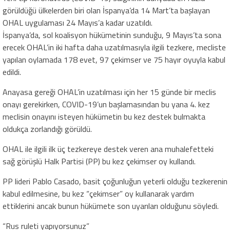
görüldüğü ülkelerden biri olan İspanya’da 14 Mart’ta başlayan
OHAL uygulaması 24 Mayıs’a kadar uzatıldı.
İspanya’da, sol koalisyon hükümetinin sunduğu, 9 Mayıs’ta sona
erecek OHAL’in iki hafta daha uzatılmasıyla ilgili tezkere, mecliste
yapılan oylamada 178 evet, 97 çekimser ve 75 hayır oyuyla kabul
edildi.
Anayasa gereği OHAL’in uzatılması için her 15 günde bir meclis
onayı gerekirken, COVID-19’un başlamasından bu yana 4. kez
meclisin onayını isteyen hükümetin bu kez destek bulmakta
oldukça zorlandığı görüldü.
OHAL ile ilgili ilk üç tezkereye destek veren ana muhalefetteki
sağ görüşlü Halk Partisi (PP) bu kez çekimser oy kullandı.
PP lideri Pablo Casado, basit çoğunluğun yeterli olduğu tezkerenin
kabul edilmesine, bu kez “çekimser” oy kullanarak yardım
ettiklerini ancak bunun hükümete son uyarıları olduğunu söyledi.
“Rus ruleti yapıyorsunuz”