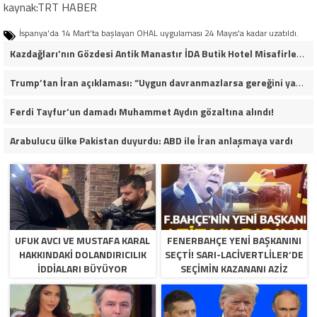
kaynak:TRT HABER
İspanya'da 14 Mart'ta başlayan OHAL uygulaması 24 Mayıs'a kadar uzatıldı.
Kazdağları’nın Gözdesi Antik Manastır İDA Butik Hotel Misafirlerinden Tam Not Alıyor
Trump’tan İran açıklaması: “Uygun davranmazlarsa gereğini yaparım”
Ferdi Tayfur’un damadı Muhammet Aydın gözaltına alındı!
Arabulucu ülke Pakistan duyurdu: ABD ile İran anlaşmaya vardı
UFUK AVCI VE MUSTAFA KARAL
FENERBAHÇE YENI BAŞKANINI
HAKKINDAKI DOLANDIRICILIK
SEÇTI! SARI-LACIVERTLILER’DE
İDDIALARI BÜYÜYOR
SEÇIMIN KAZANANI AZIZ
YILDIRIM OLDU