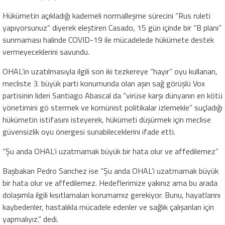
Hükümetin açıkladığı kademeli normalleşme sürecini “Rus ruleti
yapıyorsunuz” diyerek eleştiren Casado, 15 gün içinde bir “B planı”
sunmaması halinde COVID-19 ile mücadelede hükümete destek
vermeyeceklerini savundu.
OHAL’in uzatılmasıyla ilgili son iki tezkereye “hayır” oyu kullanan,
mecliste 3. büyük parti konumunda olan aşırı sağ görüşlü Vox
partisinin lideri Santiago Abascal da “virüse karşı dünyanın en kötü
yönetimini gö stermek ve komünist politikalar izlemekle” suçladığı
hükümetin istifasını isteyerek, hükümeti düşürmek için meclise
güvensizlik oyu önergesi sunabileceklerini ifade etti.
“Şu anda OHAL’i uzatmamak büyük bir hata olur ve affedilemez”
Başbakan Pedro Sanchez ise “Şu anda OHAL’i uzatmamak büyük
bir hata olur ve affedilemez. Hedeflerimize yakınız ama bu arada
dolaşımla ilgili kısıtlamaları korumamız gerekiyor. Bunu, hayatlarını
kaybedenler, hastalıkla mücadele edenler ve sağlık çalışanları için
yapmalıyız.” dedi.