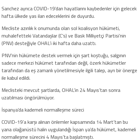
Sanchez ayrıca COVID-19’dan hayatlarını kaybedenler için gelecek
hafta ülkede yas ilan edeceklerini de duyurdu.
Mecliste azınlık k onumunda olan sol koalisyon hükümeti,
muhalefetteki Vatandaşlar (C’s) ve Bask Milliyetçi Partisi’nin
(PNV) desteğiyle OHAL’i iki hafta daha uzattı.
PNV’nin hükümete destek vermek için şart koştuğu, salgının
sadece merkezi hükümet tarafından değil, özerk hükümetler
tarafından da eş zamanlı yönetilmesiyle ilgili talep, ayrı bir önerge
ile kabul edildi.
Meclisteki mevcut şartlarda, OHAL’in 24 Mayıs’tan sonra
uzatılması öngörülmüyor.
İspanya’da kademeli normalleşme süreci
COVID-19’a karşı alınan önlemler kapsamında 14 Mart’tan bu
yana olağanüstü halin uygulandığı İspan ya’da hükümet, kademeli
normalleşme sürecini 4 Mayıs’ta başlatmıştı.