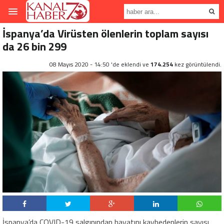
İspanya’da Virüsten ölenlerin toplam sayısı
da 26 bin 299
08 Mayıs 2020 - 14:50 'de eklendi ve
174.254
kez görüntülendi.
İspanya’da COVID-19 salgınından hayatını kaybedenlerin sayısı