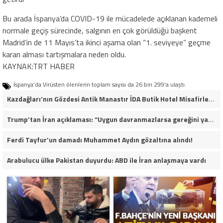
Bu arada İspanya’da COVID-19 ile mücadelede açıklanan kademeli
normale geçiş sürecinde, salgının en çok görüldüğü başkent
Madrid’in de 11 Mayıs’ta ikinci aşama olan “1. seviyeye” geçme
kararı alması tartışmalara neden oldu.
KAYNAK:TRT HABER
İspanya'da Virüsten ölenlerin toplam sayısı da 26 bin 299'a ulaştı.
Kazdağları’nın Gözdesi Antik Manastır İDA Butik Hotel Misafirlerinden Tam Not Alıyor
Trump’tan İran açıklaması: “Uygun davranmazlarsa gereğini yaparım”
Ferdi Tayfur’un damadı Muhammet Aydın gözaltına alındı!
Arabulucu ülke Pakistan duyurdu: ABD ile İran anlaşmaya vardı