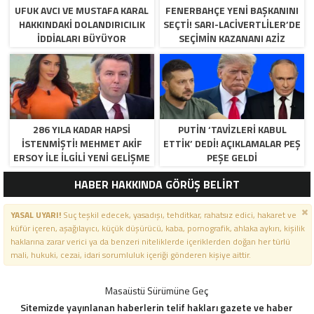
UFUK AVCI VE MUSTAFA KARAL
FENERBAHÇE YENI BAŞKANINI
HAKKINDAKI DOLANDIRICILIK
SEÇTI! SARI-LACIVERTLILER’DE
İDDIALARI BÜYÜYOR
SEÇIMIN KAZANANI AZIZ
YILDIRIM OLDU
286 YILA KADAR HAPSI
PUTIN ‘TAVIZLERI KABUL
ISTENMIŞTI! MEHMET AKIF
ETTIK’ DEDI! AÇIKLAMALAR PEŞ
ERSOY ILE ILGILI YENI GELIŞME
PEŞE GELDI
HABER HAKKINDA GÖRÜŞ BELİRT
YASAL UYARI!
Suç teşkil edecek, yasadışı, tehditkar, rahatsız edici, hakaret ve
küfür içeren, aşağılayıcı, küçük düşürücü, kaba, pornografik, ahlaka aykırı, kişilik
haklarına zarar verici ya da benzeri niteliklerde içeriklerden doğan her türlü
mali, hukuki, cezai, idari sorumluluk içeriği gönderen kişiye aittir.
Masaüstü Sürümüne Geç
Sitemizde yayınlanan haberlerin telif hakları gazete ve haber