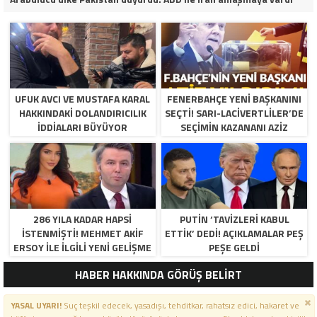
UFUK AVCI VE MUSTAFA KARAL
FENERBAHÇE YENI BAŞKANINI
HAKKINDAKI DOLANDIRICILIK
SEÇTI! SARI-LACIVERTLILER’DE
İDDIALARI BÜYÜYOR
SEÇIMIN KAZANANI AZIZ
YILDIRIM OLDU
286 YILA KADAR HAPSI
PUTIN ‘TAVIZLERI KABUL
ISTENMIŞTI! MEHMET AKIF
ETTIK’ DEDI! AÇIKLAMALAR PEŞ
ERSOY ILE ILGILI YENI GELIŞME
PEŞE GELDI
HABER HAKKINDA GÖRÜŞ BELİRT
YASAL UYARI!
Suç teşkil edecek, yasadışı, tehditkar, rahatsız edici, hakaret ve