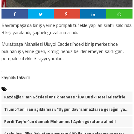
Bayrampaşa’da bir iş yerine pompalı tüfekle yapılan silahlı saldırıda
3 kişi yaralandı, şüpheli gözaltına alındı.
Muratpaşa Mahallesi Uluyol Caddesi’ndeki bir iş merkezinde
bulunan iş yerine giren, kimliği henüz belirlenemeyen saldırgan,
pompalı tüfekle 3 kişiyi yaraladı.
.
kaynak:Takvim
Kazdağları’nın Gözdesi Antik Manastır İDA Butik Hotel Misafirlerinden Tam Not Alıyor
Trump’tan İran açıklaması: “Uygun davranmazlarsa gereğini yaparım”
Ferdi Tayfur’un damadı Muhammet Aydın gözaltına alındı!
Arabulucu ülke Pakistan duyurdu: ABD ile İran anlaşmaya vardı