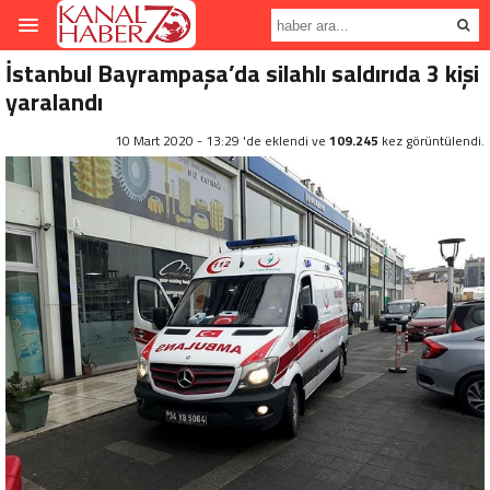
İstanbul Bayrampaşa’da silahlı saldırıda 3 kişi
yaralandı
10 Mart 2020 - 13:29 'de eklendi ve
109.245
kez görüntülendi.