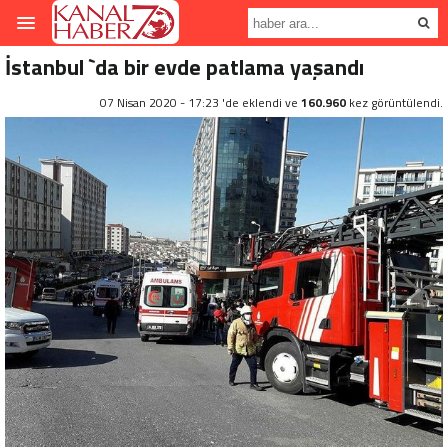
İstanbul `da bir evde patlama yaşandı
07 Nisan 2020 - 17:23 'de eklendi ve
160.960
kez görüntülendi.