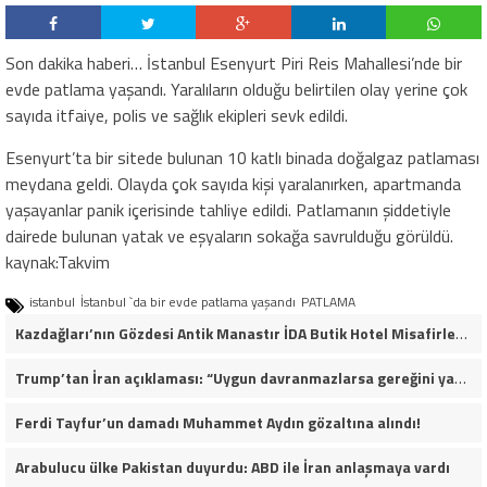
Son dakika haberi… İstanbul Esenyurt Piri Reis Mahallesi’nde bir
evde patlama yaşandı. Yaralıların olduğu belirtilen olay yerine çok
sayıda itfaiye, polis ve sağlık ekipleri sevk edildi.
Esenyurt’ta bir sitede bulunan 10 katlı binada doğalgaz patlaması
meydana geldi. Olayda çok sayıda kişi yaralanırken, apartmanda
yaşayanlar panik içerisinde tahliye edildi. Patlamanın şiddetiyle
dairede bulunan yatak ve eşyaların sokağa savrulduğu görüldü.
kaynak:Takvim
istanbul
İstanbul `da bir evde patlama yaşandı
PATLAMA
Kazdağları’nın Gözdesi Antik Manastır İDA Butik Hotel Misafirlerinden Tam Not Alıyor
Trump’tan İran açıklaması: “Uygun davranmazlarsa gereğini yaparım”
Ferdi Tayfur’un damadı Muhammet Aydın gözaltına alındı!
Arabulucu ülke Pakistan duyurdu: ABD ile İran anlaşmaya vardı