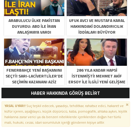
ARABULUCU ÜLKE PAKISTAN
UFUK AVCI VE MUSTAFA KARAL
DUYURDU: ABD ILE İRAN
HAKKINDAKI DOLANDIRICILIK
ANLAŞMAYA VARDI
İDDIALARI BÜYÜYOR
FENERBAHÇE YENI BAŞKANINI
286 YILA KADAR HAPSI
SEÇTI! SARI-LACIVERTLILER’DE
ISTENMIŞTI! MEHMET AKIF
SEÇIMIN KAZANANI AZIZ
ERSOY ILE ILGILI YENI GELIŞME
YILDIRIM OLDU
HABER HAKKINDA GÖRÜŞ BELİRT
YASAL UYARI!
Suç teşkil edecek, yasadışı, tehditkar, rahatsız edici, hakaret ve
küfür içeren, aşağılayıcı, küçük düşürücü, kaba, pornografik, ahlaka aykırı, kişilik
haklarına zarar verici ya da benzeri niteliklerde içeriklerden doğan her türlü
mali, hukuki, cezai, idari sorumluluk içeriği gönderen kişiye aittir.