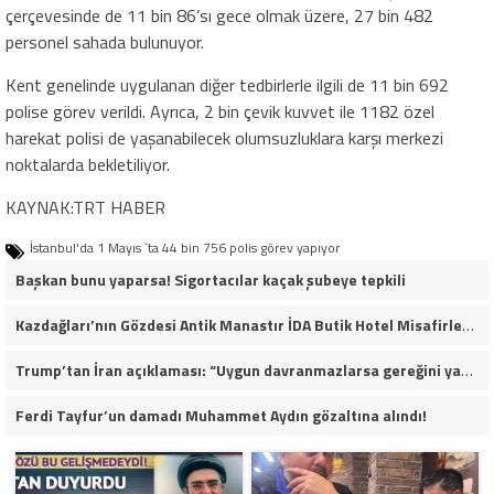
çerçevesinde de 11 bin 86’sı gece olmak üzere, 27 bin 482
personel sahada bulunuyor.
Kent genelinde uygulanan diğer tedbirlerle ilgili de 11 bin 692
polise görev verildi. Ayrıca, 2 bin çevik kuvvet ile 1182 özel
harekat polisi de yaşanabilecek olumsuzluklara karşı merkezi
noktalarda bekletiliyor.
KAYNAK:TRT HABER
İstanbul'da 1 Mayıs `ta 44 bin 756 polis görev yapıyor
Başkan bunu yaparsa! Sigortacılar kaçak şubeye tepkili
Kazdağları’nın Gözdesi Antik Manastır İDA Butik Hotel Misafirlerinden Tam Not Alıyor
Trump’tan İran açıklaması: “Uygun davranmazlarsa gereğini yaparım”
Ferdi Tayfur’un damadı Muhammet Aydın gözaltına alındı!