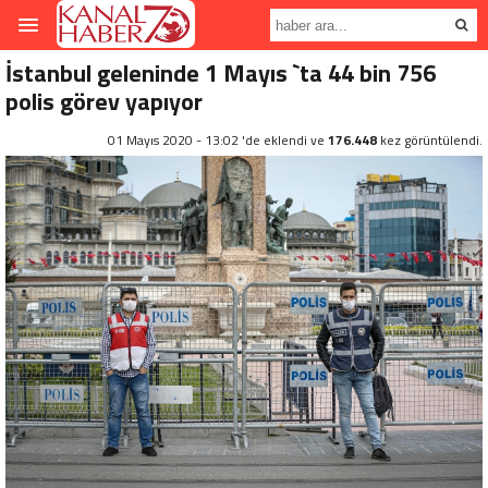
İstanbul geleninde 1 Mayıs `ta 44 bin 756
polis görev yapıyor
01 Mayıs 2020 - 13:02 'de eklendi ve
176.448
kez görüntülendi.