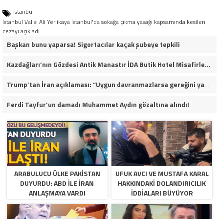
istanbul
İstanbul Valisi Ali Yerlikaya İstanbul'da sokağa çıkma yasağı kapsamında kesilen
cezayı açıkladı
Başkan bunu yaparsa! Sigortacılar kaçak şubeye tepkili
Kazdağları’nın Gözdesi Antik Manastır İDA Butik Hotel Misafirlerinden Tam Not Alıyor
Trump’tan İran açıklaması: “Uygun davranmazlarsa gereğini yaparım”
Ferdi Tayfur’un damadı Muhammet Aydın gözaltına alındı!
ARABULUCU ÜLKE PAKISTAN
UFUK AVCI VE MUSTAFA KARAL
DUYURDU: ABD ILE İRAN
HAKKINDAKI DOLANDIRICILIK
ANLAŞMAYA VARDI
İDDIALARI BÜYÜYOR