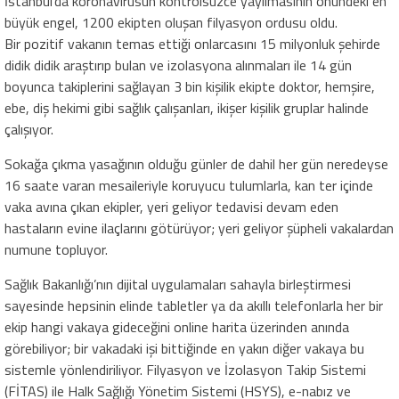
İstanbul’da koronavirüsün kontrolsüzce yayılmasının önündeki en
büyük engel, 1200 ekipten oluşan filyasyon ordusu oldu.
Bir pozitif vakanın temas ettiği onlarcasını 15 milyonluk şehirde
didik didik araştırıp bulan ve izolasyona alınmaları ile 14 gün
boyunca takiplerini sağlayan 3 bin kişilik ekipte doktor, hemşire,
ebe, diş hekimi gibi sağlık çalışanları, ikişer kişilik gruplar halinde
çalışıyor.
Sokağa çıkma yasağının olduğu günler de dahil her gün neredeyse
16 saate varan mesaileriyle koruyucu tulumlarla, kan ter içinde
vaka avına çıkan ekipler, yeri geliyor tedavisi devam eden
hastaların evine ilaçlarını götürüyor; yeri geliyor şüpheli vakalardan
numune topluyor.
Sağlık Bakanlığı’nın dijital uygulamaları sahayla birleştirmesi
sayesinde hepsinin elinde tabletler ya da akıllı telefonlarla her bir
ekip hangi vakaya gideceğini online harita üzerinden anında
görebiliyor; bir vakadaki işi bittiğinde en yakın diğer vakaya bu
sistemle yönlendiriliyor. Filyasyon ve İzolasyon Takip Sistemi
(FİTAS) ile Halk Sağlığı Yönetim Sistemi (HSYS), e-nabız ve