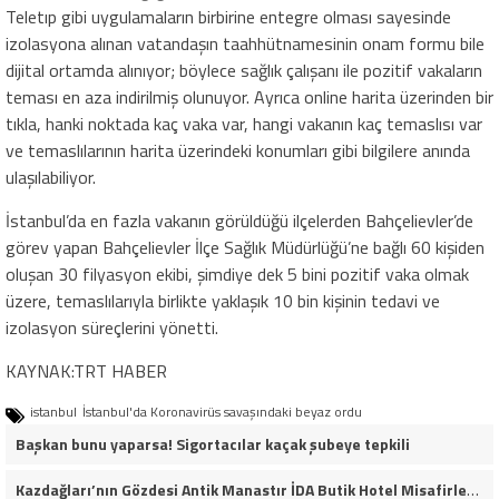
Teletıp gibi uygulamaların birbirine entegre olması sayesinde
izolasyona alınan vatandaşın taahhütnamesinin onam formu bile
dijital ortamda alınıyor; böylece sağlık çalışanı ile pozitif vakaların
teması en aza indirilmiş olunuyor. Ayrıca online harita üzerinden bir
tıkla, hanki noktada kaç vaka var, hangi vakanın kaç temaslısı var
ve temaslılarının harita üzerindeki konumları gibi bilgilere anında
ulaşılabiliyor.
İstanbul’da en fazla vakanın görüldüğü ilçelerden Bahçelievler’de
görev yapan Bahçelievler İlçe Sağlık Müdürlüğü’ne bağlı 60 kişiden
oluşan 30 filyasyon ekibi, şimdiye dek 5 bini pozitif vaka olmak
üzere, temaslılarıyla birlikte yaklaşık 10 bin kişinin tedavi ve
izolasyon süreçlerini yönetti.
KAYNAK:TRT HABER
istanbul
İstanbul'da Koronavirüs savaşındaki beyaz ordu
Başkan bunu yaparsa! Sigortacılar kaçak şubeye tepkili
Kazdağları’nın Gözdesi Antik Manastır İDA Butik Hotel Misafirlerinden Tam Not Alıyor