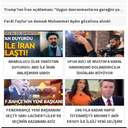
Trump’tan İran açıklaması: “Uygun davranmazlarsa gereğini yaparım”
Ferdi Tayfur’un damadı Muhammet Aydın gözaltına alındı!
ARABULUCU ÜLKE PAKISTAN
UFUK AVCI VE MUSTAFA KARAL
DUYURDU: ABD ILE İRAN
HAKKINDAKI DOLANDIRICILIK
ANLAŞMAYA VARDI
İDDIALARI BÜYÜYOR
FENERBAHÇE YENI BAŞKANINI
286 YILA KADAR HAPSI
SEÇTI! SARI-LACIVERTLILER’DE
ISTENMIŞTI! MEHMET AKIF
SEÇIMIN KAZANANI AZIZ
ERSOY ILE ILGILI YENI GELIŞME
YILDIRIM OLDU