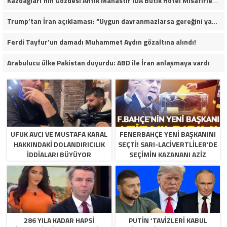
Kazdağları’nın Gözdesi Antik Manastır İDA Butik Hotel Misafirlerinden Tam Not Alıyor
Trump’tan İran açıklaması: “Uygun davranmazlarsa gereğini yaparım”
Ferdi Tayfur’un damadı Muhammet Aydın gözaltına alındı!
Arabulucu ülke Pakistan duyurdu: ABD ile İran anlaşmaya vardı
UFUK AVCI VE MUSTAFA KARAL
FENERBAHÇE YENI BAŞKANINI
HAKKINDAKI DOLANDIRICILIK
SEÇTI! SARI-LACIVERTLILER’DE
İDDIALARI BÜYÜYOR
SEÇIMIN KAZANANI AZIZ
YILDIRIM OLDU
286 YILA KADAR HAPSI
PUTIN ‘TAVIZLERI KABUL