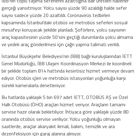
İBB’nin toplu taşıma seferlerini azalttığına dair üretilen haberler
gerçeği yansıtmıyor. Yolcu sayısı yüzde 90 azaldığı halde sefer
sayısı sadece yüzde 20 azaltıldı. Coronavirüs tedbirleri
kapsamında İstanbul’daki otobüs ve metrobüs seferleri sosyal
mesafeyi koruyacak şekilde planladı. Şoförlere, yolcu sayısının
araç kapasitesinin yüzde 50’sini geçtiği durumlarda yolcu almama
ve yedek araç gönderilmesi için çağrı yapma talimatı verildi.
İstanbul Büyükşehir Belediyesi’nin (İBB) bağlı kuruluşlarından İETT
Genel Müdürlüğü, İBB Ulaşım Koordinasyon Merkezi ile koordineli
bir şeklide toplam 814 hattında kesintisiz hizmet vermeye devam
ediyor. Otobüs içleri ve metrobüs istasyonları yoğunluğa karşı
sürekli kameralarla denetleniyor.
Bu hatlarda yaklaşık 5 bin 697 adet İETT, OTOBÜS AŞ ve Özel
Halk Otobüsü (ÖHO) araçları hizmet veriyor. Araçların tamamı
servise hazır olarak bekletiliyor. İhtiyaca göre yaklaşık yüzde 80
oranında otobüs servise veriliyor. Yolcu yoğunluğu olmayan
saatlerde, araçlar akaryakıt ikmali, bakım, temizlik ve ara
dezenfeksiyon için garaj alanına alınıyor.