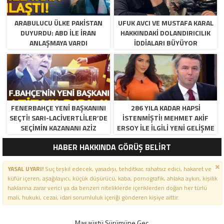
ARABULUCU ÜLKE PAKISTAN
UFUK AVCI VE MUSTAFA KARAL
DUYURDU: ABD ILE İRAN
HAKKINDAKI DOLANDIRICILIK
ANLAŞMAYA VARDI
İDDIALARI BÜYÜYOR
FENERBAHÇE YENI BAŞKANINI
286 YILA KADAR HAPSI
SEÇTI! SARI-LACIVERTLILER’DE
ISTENMIŞTI! MEHMET AKIF
SEÇIMIN KAZANANI AZIZ
ERSOY ILE ILGILI YENI GELIŞME
YILDIRIM OLDU
HABER HAKKINDA GÖRÜŞ BELİRT
YASAL UYARI!
Suç teşkil edecek, yasadışı, tehditkar, rahatsız edici, hakaret ve
küfür içeren, aşağılayıcı, küçük düşürücü, kaba, pornografik, ahlaka aykırı, kişilik
haklarına zarar verici ya da benzeri niteliklerde içeriklerden doğan her türlü
mali, hukuki, cezai, idari sorumluluk içeriği gönderen kişiye aittir.
Masaüstü Sürümüne Geç