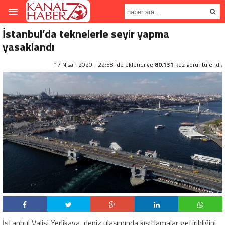
İstanbul’da teknelerle seyir yapma
yasaklandı
17 Nisan 2020 - 22:58 'de eklendi ve
80.131
kez görüntülendi.
İstanbul Valisi Yerlikaya, deniz ulaşımında kısıtlamalar getirildiğini