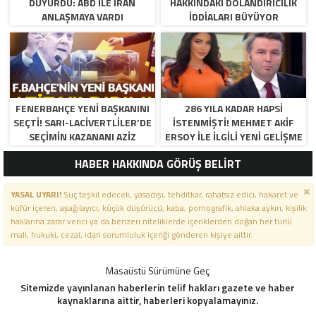
DUYURDU: ABD ILE İRAN
HAKKINDAKI DOLANDIRICILIK
ANLAŞMAYA VARDI
İDDIALARI BÜYÜYOR
FENERBAHÇE YENI BAŞKANINI
286 YILA KADAR HAPSI
SEÇTI! SARI-LACIVERTLILER’DE
ISTENMIŞTI! MEHMET AKIF
SEÇIMIN KAZANANI AZIZ
ERSOY ILE ILGILI YENI GELIŞME
YILDIRIM OLDU
HABER HAKKINDA GÖRÜŞ BELİRT
YASAL UYARI!
Suç teşkil edecek, yasadışı, tehditkar, rahatsız edici, hakaret ve
küfür içeren, aşağılayıcı, küçük düşürücü, kaba, pornografik, ahlaka aykırı, kişilik
haklarına zarar verici ya da benzeri niteliklerde içeriklerden doğan her türlü
mali, hukuki, cezai, idari sorumluluk içeriği gönderen kişiye aittir.
Masaüstü Sürümüne Geç
Sitemizde yayınlanan haberlerin telif hakları gazete ve haber
kaynaklarına aittir, haberleri kopyalamayınız.