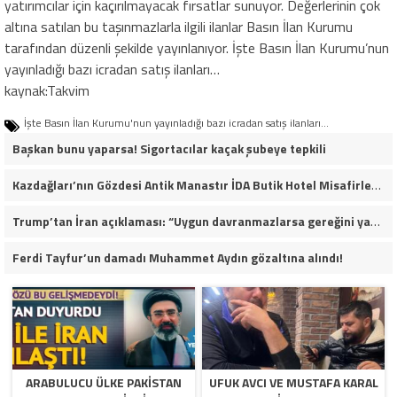
yatırımcılar için kaçırılmayacak fırsatlar sunuyor. Değerlerinin çok
altına satılan bu taşınmazlarla ilgili ilanlar Basın İlan Kurumu
tarafından düzenli şekilde yayınlanıyor. İşte Basın İlan Kurumu’nun
yayınladığı bazı icradan satış ilanları…
kaynak:Takvim
İşte Basın İlan Kurumu'nun yayınladığı bazı icradan satış ilanları...
Başkan bunu yaparsa! Sigortacılar kaçak şubeye tepkili
Kazdağları’nın Gözdesi Antik Manastır İDA Butik Hotel Misafirlerinden Tam Not Alıyor
Trump’tan İran açıklaması: “Uygun davranmazlarsa gereğini yaparım”
Ferdi Tayfur’un damadı Muhammet Aydın gözaltına alındı!
ARABULUCU ÜLKE PAKISTAN
UFUK AVCI VE MUSTAFA KARAL