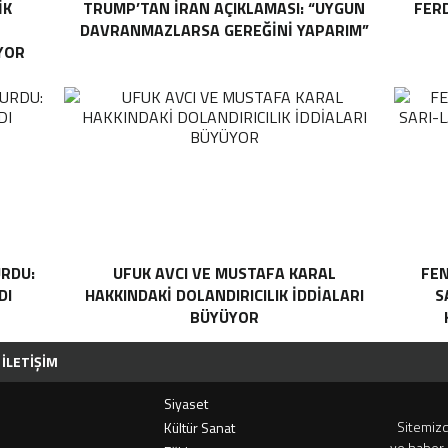
IK
TRUMP’TAN İRAN AÇIKLAMASI: “UYGUN
FER
DAVRANMAZLARSA GEREĞINI YAPARIM”
YOR
RDU:
UFUK AVCI VE MUSTAFA KARAL
FEN
DI
HAKKINDAKI DOLANDIRICILIK İDDIALARI
S
BÜYÜYOR
İLETIŞIM
Siyaset
Sitemizd
i
Kültür Sanat
ve haber 