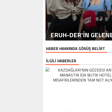
ERUH-DER’IN GELENE
HABER HAKKINDA GÖRÜŞ BELİRT
İLGİLİ HABERLER