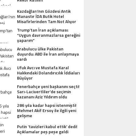
Kazdağları’nın Gözdesi Antik
Manastır İDA Butik Hotel
Misafirlerinden Tam Not Alıyor
Trump’tan İran açıklaması:
“Uygun davranmazlarsa gereğini
yaparım”
Arabulucu ülke Pakistan
duyurdu: ABD ile İran anlaşmaya
vardı
Ufuk Avcı ve Mustafa Karal
Hakkındaki Dolandırıcılık İddiaları
Büyüyor
Fenerbahçe yeni başkanını seçti!
Sarı-Lacivertliler’de seçimin
kazananı Aziz Yıldırım oldu
286 yıla kadar hapsi istenmişti!
Mehmet Akif Ersoy ile ilgili yeni
gelişme
Putin ‘tavizleri kabul ettik’ dedi!
Açıklamalar peş peşe geldi