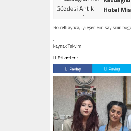
Hotel Mis
Borrelli ayrıca, iyileşenlerin sayısının b
.
kaynak:Takvim
Etiketler :
Paylaş
Paylaş