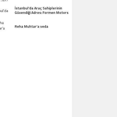
İstanbul’da Araç Sahiplerinin
Güvendiği Adres: Formen Motors
Reha Muhtar’a veda
AZDAĞLARI’NIN GÖZDESI ANTIK MANAST
OTEL MISAFIRLERINDEN TAM NOT ALI