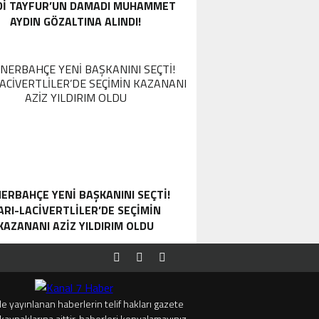
DI TAYFUR’UN DAMADI MUHAMMET
AYDIN GÖZALTINA ALINDI!
ERBAHÇE YENI BAŞKANINI SEÇTI!
ARI-LACIVERTLILER’DE SEÇIMIN
KAZANANI AZIZ YILDIRIM OLDU
e yayınlanan haberlerin telif hakları gazete
kaynaklarına aittir, haberleri kopyalamayınız.