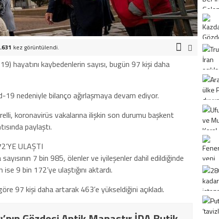
.631
kez görüntülendi.
-19) hayatını kaybedenlerin sayısı, bugün 97 kişi daha
id-19 nedeniyle bilanço ağırlaşmaya devam ediyor.
lli, koronavirüs vakalarına ilişkin son durumu başkent
ısında paylaştı.
72’YE ULAŞTI
ayısının 7 bin 985, ölenler ve iyileşenler dahil edildiğinde
 ise 9 bin 172’ye ulaştığını aktardı.
göre 97 kişi daha artarak 463’e yükseldiğini açıkladı.
ı’nın Gözdesi Antik Manastır İDA Butik