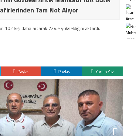
afirlerinden Tam Not Alıyor
ugün 102 kişi daha artarak 724’e yükseldiğini aktardı.
Paylaş
Paylaş
Yorum Yaz
K
H