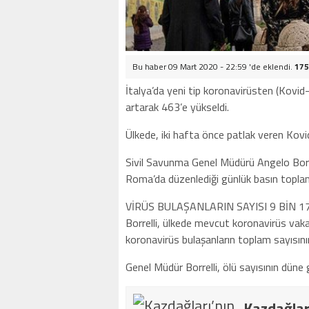
Bu haber 09 Mart 2020 - 22:59 'de eklendi.
175
İtalya’da yeni tip koronavirüsten (Kovid
artarak 463’e yükseldi.
Ülkede, iki hafta önce patlak veren Kov
Sivil Savunma Genel Müdürü Angelo Borre
Roma’da düzenlediği günlük basın toplant
VİRÜS BULAŞANLARIN SAYISI 9 BİN 1
Borrelli, ülkede mevcut koronavirüs vaka s
koronavirüs bulaşanların toplam sayısının
Genel Müdür Borrelli, ölü sayısının düne 
Kazdağlar