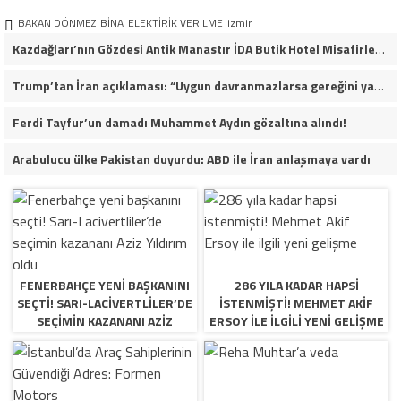
BAKAN DÖNMEZ
BİNA
ELEKTİRİK VERİLME
izmir
Kazdağları’nın Gözdesi Antik Manastır İDA Butik Hotel Misafirlerinden Tam Not Alıyor
Trump’tan İran açıklaması: “Uygun davranmazlarsa gereğini yaparım”
Ferdi Tayfur’un damadı Muhammet Aydın gözaltına alındı!
Arabulucu ülke Pakistan duyurdu: ABD ile İran anlaşmaya vardı
FENERBAHÇE YENI BAŞKANINI
286 YILA KADAR HAPSI
SEÇTI! SARI-LACIVERTLILER’DE
ISTENMIŞTI! MEHMET AKIF
SEÇIMIN KAZANANI AZIZ
ERSOY ILE ILGILI YENI GELIŞME
YILDIRIM OLDU