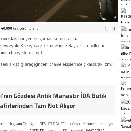
140.058
kez görüntülendi.
otoyoldaki bariyerlere çarpan sürücü öldü.
 Çevreyolu Karşıyaka istikametinde Bayraklı Tünellerini
ında bariyerlere çarptı.
i sıkıştığı araç içinden itfaiye ekiplerince çıkarılarak İzmir
ı’nın Gözdesi Antik Manastır İDA Butik
afirlerinden Tam Not Alıyor
umhurbaşkanı Erdoğan
DEVLET BAHÇELİ
dünya
ekonomi
emniyet
haber
gündem
HABERLER
hayat
İLLER
istanbul
JANDARMA