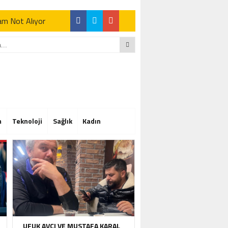
Tam Not Alıyor
Tam Not Alıyor
m
Teknoloji
Sağlık
Kadın
Tam Not Alıyor
UFUK AVCI VE MUSTAFA KARAL