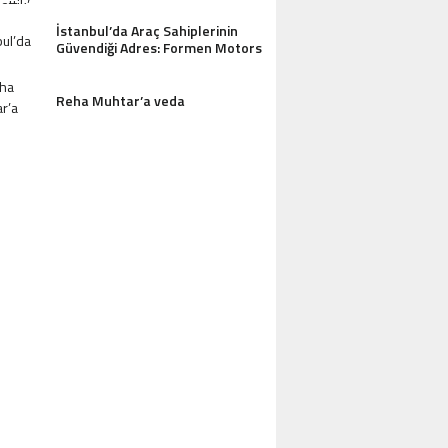
İstanbul’da Araç Sahiplerinin
Güvendiği Adres: Formen Motors
Reha Muhtar’a veda
AZDAĞLARI’NIN GÖZDESI ANTIK MANAST
OTEL MISAFIRLERINDEN TAM NOT ALI