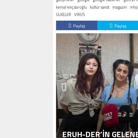
kemal kılıçdaroğlu
kültür sanat
magazin
mhp
ÜLKELER
VİRÜS
Paylaş
Paylaş
ERUH-DER’IN GELENE