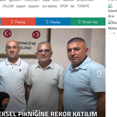
SALGIN
siyaset
siyasiler
son dakika
SPOR
tsk
TÜRKİYE
Paylaş
Paylaş
Yorum Yaz
K
H
KSEL PIKNIĞINE REKOR KATILIM