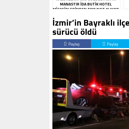
MANASTIR İDA BUTIK HOTEL
MISAFIRLERINDEN TAM NOT ALIYOR
İzmir’in Bayraklı il
sürücü öldü
Paylaş
Paylaş