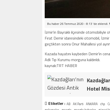
Bu haber 26 Temmuz 2020 - 8:13 'de eklendi.
İzmir’in Bayraklı ilçesinde otomobiliyle 
Fırat Demir idaresindeki otomobil, İzmir
geçtikten sonra Onur Mahallesi yol ayrım
Kazada hayatını kaybeden Demir’in cenazes
Adli Tıp Kurumu morguna kaldırıldı.
kaynak:TRT HABER
Kazdağlar
Hotel Mis
Etiketler :
AB
AK Parti
ANKARA
chp
C
gelişmeler
google
google haberler
güncel 