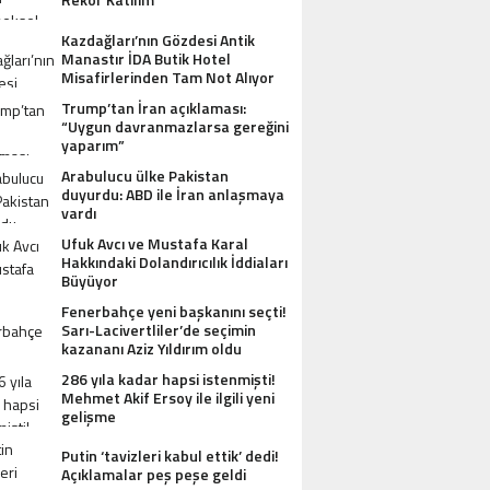
Kazdağları’nın Gözdesi Antik
Manastır İDA Butik Hotel
Misafirlerinden Tam Not Alıyor
Trump’tan İran açıklaması:
“Uygun davranmazlarsa gereğini
yaparım”
Arabulucu ülke Pakistan
duyurdu: ABD ile İran anlaşmaya
vardı
Ufuk Avcı ve Mustafa Karal
Hakkındaki Dolandırıcılık İddiaları
Büyüyor
Fenerbahçe yeni başkanını seçti!
Sarı-Lacivertliler’de seçimin
kazananı Aziz Yıldırım oldu
286 yıla kadar hapsi istenmişti!
Mehmet Akif Ersoy ile ilgili yeni
gelişme
Putin ‘tavizleri kabul ettik’ dedi!
Açıklamalar peş peşe geldi