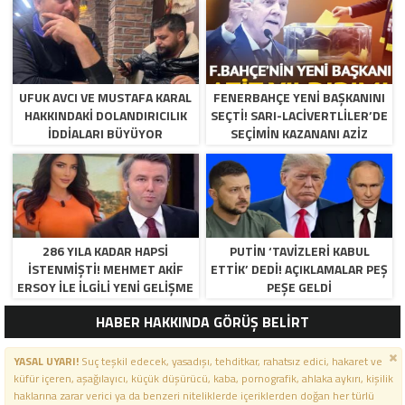
UFUK AVCI VE MUSTAFA KARAL
FENERBAHÇE YENI BAŞKANINI
HAKKINDAKI DOLANDIRICILIK
SEÇTI! SARI-LACIVERTLILER’DE
İDDIALARI BÜYÜYOR
SEÇIMIN KAZANANI AZIZ
YILDIRIM OLDU
286 YILA KADAR HAPSI
PUTIN ‘TAVIZLERI KABUL
ISTENMIŞTI! MEHMET AKIF
ETTIK’ DEDI! AÇIKLAMALAR PEŞ
ERSOY ILE ILGILI YENI GELIŞME
PEŞE GELDI
HABER HAKKINDA GÖRÜŞ BELİRT
YASAL UYARI!
Suç teşkil edecek, yasadışı, tehditkar, rahatsız edici, hakaret ve
küfür içeren, aşağılayıcı, küçük düşürücü, kaba, pornografik, ahlaka aykırı, kişilik
haklarına zarar verici ya da benzeri niteliklerde içeriklerden doğan her türlü