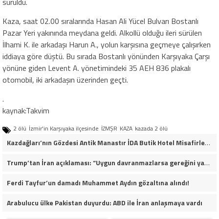
sürüldü.
Kaza, saat 02.00 sıralarında Hasan Ali Yücel Bulvarı Bostanlı
Pazar Yeri yakınında meydana geldi. Alkollü olduğu ileri sürülen
İlhami K. ile arkadaşı Harun A., yolun karşısına geçmeye çalışırken
iddiaya göre düştü. Bu sırada Bostanlı yönünden Karşıyaka Çarşı
yönüne giden Levent A. yönetimindeki 35 AEH 836 plakalı
otomobil, iki arkadaşın üzerinden geçti.
.
kaynak:Takvim
2 ölü
İzmir'in Karşıyaka ilçesinde
İZMŞR
KAZA
kazada 2 ölü
Kazdağları’nın Gözdesi Antik Manastır İDA Butik Hotel Misafirlerinden Tam Not Alıyor
Trump’tan İran açıklaması: “Uygun davranmazlarsa gereğini yaparım”
Ferdi Tayfur’un damadı Muhammet Aydın gözaltına alındı!
Arabulucu ülke Pakistan duyurdu: ABD ile İran anlaşmaya vardı