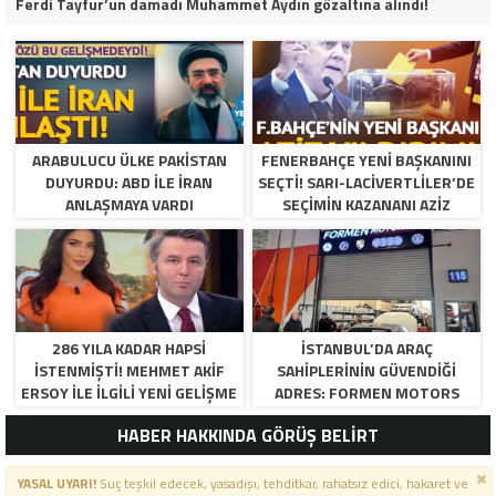
Ferdi Tayfur’un damadı Muhammet Aydın gözaltına alındı!
ARABULUCU ÜLKE PAKISTAN
FENERBAHÇE YENI BAŞKANINI
DUYURDU: ABD ILE İRAN
SEÇTI! SARI-LACIVERTLILER’DE
ANLAŞMAYA VARDI
SEÇIMIN KAZANANI AZIZ
YILDIRIM OLDU
286 YILA KADAR HAPSI
İSTANBUL’DA ARAÇ
ISTENMIŞTI! MEHMET AKIF
SAHIPLERININ GÜVENDIĞI
ERSOY ILE ILGILI YENI GELIŞME
ADRES: FORMEN MOTORS
HABER HAKKINDA GÖRÜŞ BELİRT
YASAL UYARI!
Suç teşkil edecek, yasadışı, tehditkar, rahatsız edici, hakaret ve