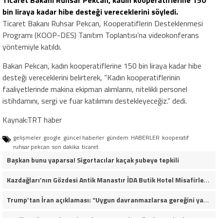
Ticaret Bakanı Ruhsar Pekcan, kadın kooperatiflerine 150
bin liraya kadar hibe desteği vereceklerini söyledi.
Ticaret Bakanı Ruhsar Pekcan, Kooperatiflerin Desteklenmesi
Programı (KOOP-DES) Tanıtım Toplantısı’na videokonferans
yöntemiyle katıldı.
Bakan Pekcan, kadın kooperatiflerine 150 bin liraya kadar hibe
desteği vereceklerini belirterek, “Kadın kooperatiflerinin
faaliyetlerinde makina ekipman alımlarını, nitelikli personel
istihdamını, sergi ve fuar katılımını destekleyeceğiz.” dedi.
Kaynak:TRT haber
gelişmeler
google
güncel haberler
gündem
HABERLER
kooperatif
ruhsar pekcan
son dakika
ticaret
Başkan bunu yaparsa! Sigortacılar kaçak şubeye tepkili
Kazdağları’nın Gözdesi Antik Manastır İDA Butik Hotel Misafirlerinden Tam Not Alıyor
Trump’tan İran açıklaması: “Uygun davranmazlarsa gereğini yaparım”