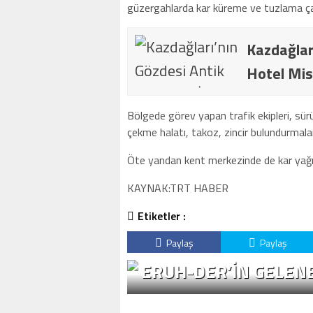
güzergahlarda kar küreme ve tuzlama ça
Kazdağlar
Hotel Mis
Bölgede görev yapan trafik ekipleri, sürü
çekme halatı, takoz, zincir bulundurmalar
Öte yandan kent merkezinde de kar yağışı
KAYNAK:TRT HABER
Etiketler :
Paylaş
Paylaş
ERUH-DER’IN GELENE