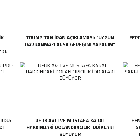
IK
TRUMP’TAN İRAN AÇIKLAMASI: “UYGUN
FER
DAVRANMAZLARSA GEREĞINI YAPARIM”
YOR
RDU:
UFUK AVCI VE MUSTAFA KARAL
FEN
DI
HAKKINDAKI DOLANDIRICILIK İDDIALARI
S
BÜYÜYOR