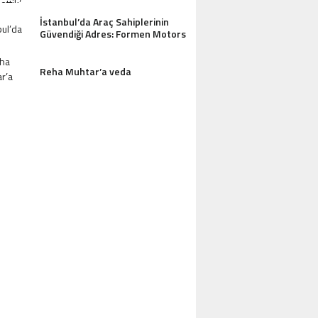
İstanbul’da Araç Sahiplerinin
Güvendiği Adres: Formen Motors
Reha Muhtar’a veda
AZDAĞLARI’NIN GÖZDESI ANTIK MANAST
OTEL MISAFIRLERINDEN TAM NOT ALI