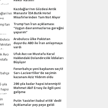
Kazdağları’nın Gözdesi Antik
Manastır İDA Butik Hotel
Misafirlerinden Tam Not Alıyor
Trump’tan İran açıklaması:
“Uygun davranmazlarsa gereğini
yaparım”
Arabulucu ülke Pakistan
duyurdu: ABD ile İran anlaşmaya
vardı
Ufuk Avcı ve Mustafa Karal
Hakkındaki Dolandırıcılık İddiaları
Büyüyor
Fenerbahçe yeni başkanını seçti!
Sarı-Lacivertliler’de seçimin
kazananı Aziz Yıldırım oldu
286 yıla kadar hapsi istenmişti!
Mehmet Akif Ersoy ile ilgili yeni
gelişme
Putin ‘tavizleri kabul ettik’ dedi!
Açıklamalar peş peşe geldi