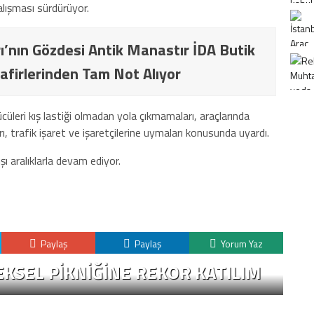
lışması sürdürüyor.
ı’nın Gözdesi Antik Manastır İDA Butik
afirlerinden Tam Not Alıyor
cüleri kış lastiği olmadan yola çıkmamaları, araçlarında
ı, trafik işaret ve işaretçilerine uymaları konusunda uyardı.
 aralıklarla devam ediyor.
Paylaş
Paylaş
Yorum Yaz
KSEL PIKNIĞINE REKOR KATILIM
K
H