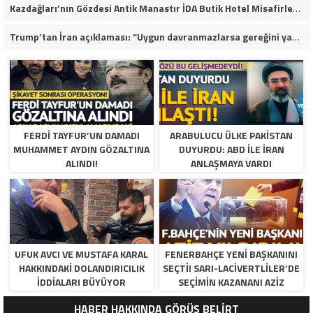
Kazdağları’nın Gözdesi Antik Manastır İDA Butik Hotel Misafirlerinden Tam Not Alıyor
Trump’tan İran açıklaması: “Uygun davranmazlarsa gereğini yaparım”
FERDI TAYFUR’UN DAMADI
ARABULUCU ÜLKE PAKISTAN
MUHAMMET AYDIN GÖZALTINA
DUYURDU: ABD ILE İRAN
ALINDI!
ANLAŞMAYA VARDI
UFUK AVCI VE MUSTAFA KARAL
FENERBAHÇE YENI BAŞKANINI
HAKKINDAKI DOLANDIRICILIK
SEÇTI! SARI-LACIVERTLILER’DE
İDDIALARI BÜYÜYOR
SEÇIMIN KAZANANI AZIZ
YILDIRIM OLDU
HABER HAKKINDA GÖRÜŞ BELİRT