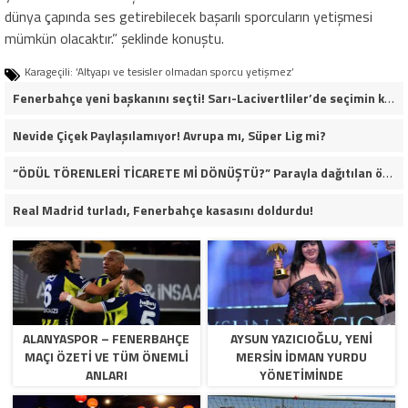
dünya çapında ses getirebilecek başarılı sporcuların yetişmesi
mümkün olacaktır.” şeklinde konuştu.
Karageçili: ‘Altyapı ve tesisler olmadan sporcu yetişmez’
Fenerbahçe yeni başkanını seçti! Sarı-Lacivertliler’de seçimin kazananı Aziz Yıldırım oldu
Nevide Çiçek Paylaşılamıyor! Avrupa mı, Süper Lig mi?
“ÖDÜL TÖRENLERİ TİCARETE Mİ DÖNÜŞTÜ?” Parayla dağıtılan ödüller iddiası gündemde!
Real Madrid turladı, Fenerbahçe kasasını doldurdu!
ALANYASPOR – FENERBAHÇE
AYSUN YAZICIOĞLU, YENI
MAÇI ÖZETI VE TÜM ÖNEMLI
MERSIN İDMAN YURDU
ANLARI
YÖNETIMINDE