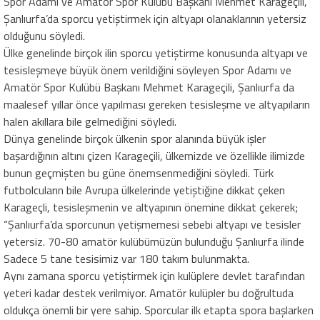
Spor Adamı ve Amatör Spor Kulübü Başkanı Mehmet Karageçili,
Şanlıurfa’da sporcu yetiştirmek için altyapı olanaklarının yetersiz
olduğunu söyledi.
Ülke genelinde birçok ilin sporcu yetiştirme konusunda altyapı ve
tesisleşmeye büyük önem verildiğini söyleyen Spor Adamı ve
Amatör Spor Kulübü Başkanı Mehmet Karageçili, Şanlıurfa da
maalesef yıllar önce yapılması gereken tesisleşme ve altyapıların
halen akıllara bile gelmediğini söyledi.
Dünya genelinde birçok ülkenin spor alanında büyük işler
başardığının altını çizen Karageçili, ülkemizde ve özellikle ilimizde
bunun geçmişten bu güne önemsenmediğini söyledi. Türk
futbolcuların bile Avrupa ülkelerinde yetiştiğine dikkat çeken
Karageçli, tesisleşmenin ve altyapının önemine dikkat çekerek;
“Şanlıurfa’da sporcunun yetişmemesi sebebi altyapı ve tesisler
yetersiz. 70-80 amatör kulübümüzün bulunduğu Şanlıurfa ilinde
Sadece 5 tane tesisimiz var 180 takım bulunmakta.
Aynı zamana sporcu yetiştirmek için kulüplere devlet tarafından
yeteri kadar destek verilmiyor. Amatör kulüpler bu doğrultuda
oldukça önemli bir yere sahip. Sporcular ilk etapta spora başlarken