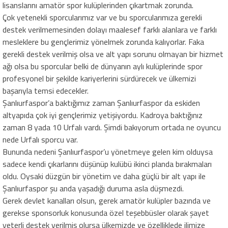
lisanslarını amatör spor kulüplerinden çıkartmak zorunda.
Çok yetenekli sporcularımız var ve bu sporcularımıza gerekli
destek verilmemesinden dolayı maalesef farklı alanlara ve farklı
mesleklere bu gençlerimiz yönelmek zorunda kalıyorlar. Faka
gerekli destek verilmiş olsa ve alt yapı sorunu olmayan bir hizmet
ağı olsa bu sporcular belki de dünyanın aylı kulüplerinde spor
profesyonel bir şekilde kariyerlerini sürdürecek ve ülkemizi
başarıyla temsi edecekler.
Şanlıurfaspor’a baktığımız zaman Şanlıurfaspor da eskiden
altyapıda çok iyi gençlerimiz yetişiyordu. Kadroya baktığınız
zaman 8 yada 10 Urfalı vardı. Şimdi bakıyorum ortada ne oyuncu
nede Urfalı sporcu var.
Bununda nedeni Şanlıurfaspor’u yönetmeye gelen kim olduysa
sadece kendi çıkarlarını düşünüp kulübü ikinci planda bırakmaları
oldu. Oysaki düzgün bir yönetim ve daha güçlü bir alt yapı ile
Şanlıurfaspor şu anda yaşadığı duruma asla düşmezdi.
Gerek devlet kanalları olsun, gerek amatör kulüpler bazında ve
gerekse sponsorluk konusunda özel teşebbüsler olarak şayet
yeterli destek verilmiş olursa ülkemizde ve özelliklede ilimize