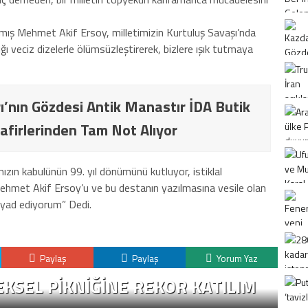
ış Mehmet Akif Ersoy, milletimizin Kurtuluş Savaşı’nda
 veciz dizelerle ölümsüzleştirerek, bizlere ışık tutmaya
ı’nın Gözdesi Antik Manastır İDA Butik
afirlerinden Tam Not Alıyor
ızın kabulünün 99. yıl dönümünü kutluyor, istiklal
hmet Akif Ersoy’u ve bu destanın yazılmasına vesile olan
yad ediyorum” Dedi.
Paylaş
Paylaş
Yorum Yaz
KSEL PIKNIĞINE REKOR KATILIM
K