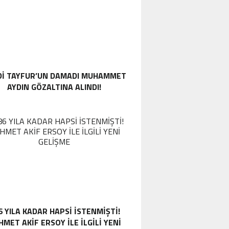
DI TAYFUR’UN DAMADI MUHAMMET
AYDIN GÖZALTINA ALINDI!
6 YILA KADAR HAPSI ISTENMIŞTI!
MET AKIF ERSOY ILE ILGILI YENI