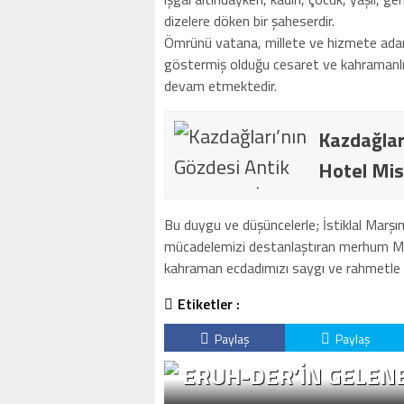
dizelere döken bir şaheserdir.
Ömrünü vatana, millete ve hizmete adam
göstermiş olduğu cesaret ve kahramanlığı
devam etmektedir.
Kazdağlar
Hotel Mis
Bu duygu ve düşüncelerle; İstiklal Marşım
mücadelemizi destanlaştıran merhum Me
kahraman ecdadımızı saygı ve rahmetle 
Etiketler :
Paylaş
Paylaş
ERUH-DER’IN GELENE