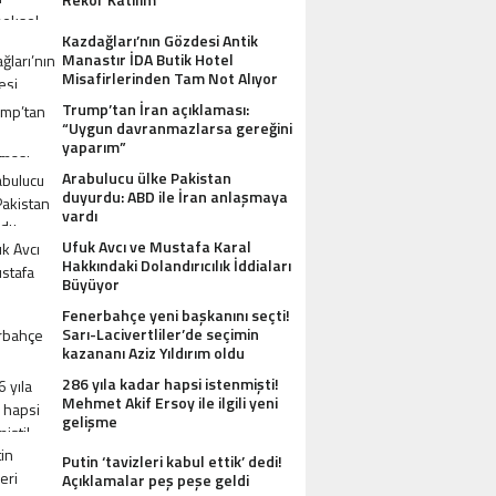
Kazdağları’nın Gözdesi Antik
Manastır İDA Butik Hotel
Misafirlerinden Tam Not Alıyor
Trump’tan İran açıklaması:
“Uygun davranmazlarsa gereğini
yaparım”
Arabulucu ülke Pakistan
duyurdu: ABD ile İran anlaşmaya
vardı
Ufuk Avcı ve Mustafa Karal
Hakkındaki Dolandırıcılık İddiaları
Büyüyor
Fenerbahçe yeni başkanını seçti!
Sarı-Lacivertliler’de seçimin
kazananı Aziz Yıldırım oldu
286 yıla kadar hapsi istenmişti!
Mehmet Akif Ersoy ile ilgili yeni
gelişme
AZDAĞLARI’NIN GÖZDESI ANTIK MANAST
Putin ‘tavizleri kabul ettik’ dedi!
Açıklamalar peş peşe geldi