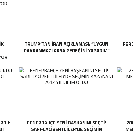
IK
TRUMP’TAN İRAN AÇIKLAMASI: “UYGUN
FER
DAVRANMAZLARSA GEREĞINI YAPARIM”
YOR
RDU:
FENERBAHÇE YENI BAŞKANINI SEÇTI!
28
DI
SARI-LACIVERTLILER’DE SEÇIMIN
MEH