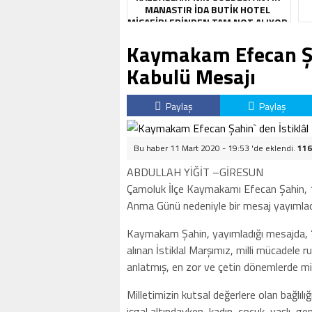
MANASTIR İDA BUTIK HOTEL
MISAFIRLERINDEN TAM NOT ALIYOR
Kaymakam Efecan Şah
Kabulü Mesajı
Paylaş
Paylaş
Bu haber 11 Mart 2020 - 19:53 'de eklendi.
116
ABDULLAH YİĞİT –GİRESUN
Çamoluk İlçe Kaymakamı Efecan Şahin, 1
Anma Günü nedeniyle bir mesaj yayımlad
Kaymakam Şahin, yayımladığı mesajda, 
alınan İstiklal Marşımız, milli mücadele 
anlatmış, en zor ve çetin dönemlerde mi
Milletimizin kutsal değerlere olan bağlılı
işgal altındayken, kadın, çocuk, yaşlı, 