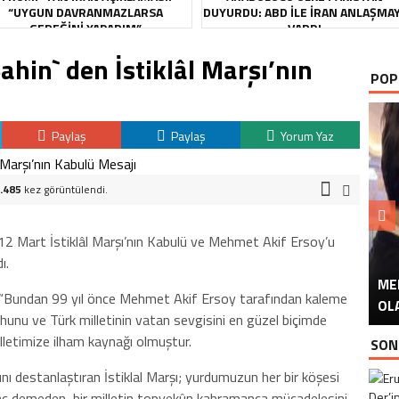
“UYGUN DAVRANMAZLARSA
DUYURDU: ABD ILE İRAN ANLAŞMA
GEREĞINI YAPARIM”
VARDI
in` den İstiklâl Marşı’nın
POP
Paylaş
Paylaş
Yorum Yaz
.485
kez görüntülendi.
2 Mart İstiklâl Marşı’nın Kabulü ve Mehmet Akif Ersoy’u
ı.
ME
U
Ü
“Bundan 99 yıl önce Mehmet Akif Ersoy tarafından kaleme
OL
ruhunu ve Türk milletinin vatan sevgisini en güzel biçimde
lletimize ilham kaynağı olmuştur.
SON
ğını destanlaştıran İstiklal Marşı; yurdumuzun her bir köşesi
genç demeden, bir milletin topyekûn kahramanca mücadelesini