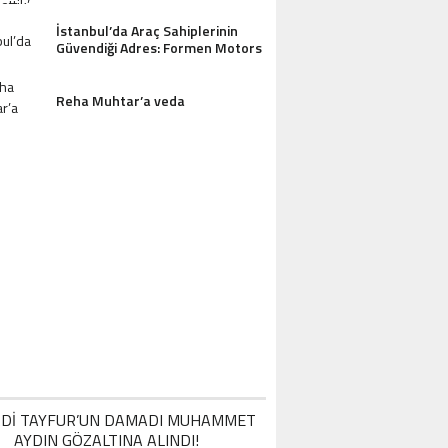
OTEL MISAFIRLERINDEN TAM NOT ALI
İstanbul’da Araç Sahiplerinin
Güvendiği Adres: Formen Motors
Reha Muhtar’a veda