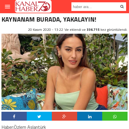
KAYNANAM BURADA, YAKALAYIN!
20 Kasım 2020 - 13:22 'de eklendi ve
336.715
kez görüntülendi.
Haber:Özlem Aslantürk