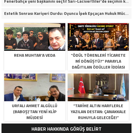
Fenerbahçe yeni başkanını seçti! Sarı-Lacivertliler’de seçimin kazananı Aziz Yıldırım oldu
Estetik Sonrası Kariyeri Durdu: Oyuncu İpek Epçaçan Hukuk Mücadelesi Veriyor
REHA MUHTAR’A VEDA
“ÖDÜL TÖRENLERİ TİCARETE
Mİ DÖNÜŞTÜ?” PARAYLA
DAĞITILAN ÖDÜLLER IDDIASI
GÜNDEMDE!
URFALI AHMET ALGÜLLÜ
“TARIHE ALTIN HARFLERLE
(BABOŞ)’TAN YENI KLIP
YAZILAN DESTAN: ÇANAKKALE
MÜJDESI
RUHUYLA GELECEĞE!”
HABER HAKKINDA GÖRÜŞ BELİRT