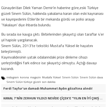
Günaydın’dan Dilek Yaman Demir’in haberine göre,eski Türkiye
güzeli Sinem Sülün, hakkında yakalama kararı olan eski kaynanası
ve kayınpederini Etiler’de bir mekanda gördü ve polisi arayıp
‘Yakalayın’ diye ihbarda bulundu.
Bu sırada ise kavga çıktı. Birbirlerinden şikayetçi olan taraflar 4’er
yıl hapisle yargılanacak.
Sinem Sülün, 2013’te tekstilci Mustafa Yüksel ile hayatını
birleştirmişti.
Kayınvalidesinin yatak odalarındaki prize dinleme cihazı
yerleştirdiğini fark edince ise şikayetçi olmuştu. Açtığı davayı
kazandı.
instagram
korona
magazin
Mustafa Yüksel
Sinem Sülün
Sinem Sülün dava
Sinem Sülün türkiye güzeli
son dakika
Ferdi Tayfur’un damadı Muhammet Aydın gözaltına alındı!
KANAL 7’NİN ZERHUN YILDIZI NEVİDE ÇİÇEK’E “YILIN EN İYİ ÇIKIŞ YAPAN KADIN OYUNCUSU” ÖDÜLÜ!