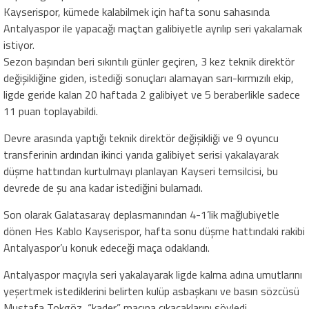
Kayserispor, kümede kalabilmek için hafta sonu sahasında
Antalyaspor ile yapacağı maçtan galibiyetle ayrılıp seri yakalamak
istiyor.
Sezon başından beri sıkıntılı günler geçiren, 3 kez teknik direktör
değişikliğine giden, istediği sonuçları alamayan sarı-kırmızılı ekip,
ligde geride kalan 20 haftada 2 galibiyet ve 5 beraberlikle sadece
11 puan toplayabildi.
Devre arasında yaptığı teknik direktör değişikliği ve 9 oyuncu
transferinin ardından ikinci yarıda galibiyet serisi yakalayarak
düşme hattından kurtulmayı planlayan Kayseri temsilcisi, bu
devrede de şu ana kadar istediğini bulamadı.
Son olarak Galatasaray deplasmanından 4-1’lik mağlubiyetle
dönen Hes Kablo Kayserispor, hafta sonu düşme hattındaki rakibi
Antalyaspor’u konuk edeceği maça odaklandı.
Antalyaspor maçıyla seri yakalayarak ligde kalma adına umutlarını
yeşertmek istediklerini belirten kulüp asbaşkanı ve basın sözcüsü
Mustafa Tokgöz, “kader” maçına çıkacaklarını söyledi.