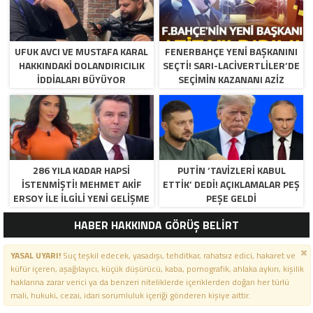
UFUK AVCI VE MUSTAFA KARAL
FENERBAHÇE YENI BAŞKANINI
HAKKINDAKI DOLANDIRICILIK
SEÇTI! SARI-LACIVERTLILER’DE
İDDIALARI BÜYÜYOR
SEÇIMIN KAZANANI AZIZ
YILDIRIM OLDU
286 YILA KADAR HAPSI
PUTIN ‘TAVIZLERI KABUL
ISTENMIŞTI! MEHMET AKIF
ETTIK’ DEDI! AÇIKLAMALAR PEŞ
ERSOY ILE ILGILI YENI GELIŞME
PEŞE GELDI
HABER HAKKINDA GÖRÜŞ BELİRT
YASAL UYARI!
Suç teşkil edecek, yasadışı, tehditkar, rahatsız edici, hakaret ve
küfür içeren, aşağılayıcı, küçük düşürücü, kaba, pornografik, ahlaka aykırı, kişilik
haklarına zarar verici ya da benzeri niteliklerde içeriklerden doğan her türlü
mali, hukuki, cezai, idari sorumluluk içeriği gönderen kişiye aittir.