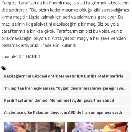
Tokgöz, taraftarı da bu önemli maçta statta görmek istediklerini
dile getirerek, “Bu, bizim kader maçımız olduğu gibi şanssızlığımızı
kırma maçıdır. Ligde kalmak için seri yakalamamız gerekiyor. Bu
maç, serinin ilk galibiyetini alabileceğimiz bir maç. Biz bu yola
taraftarımızla birlikte çıktık. Taraftarımızın bizi bu yolda yalnız
bırakmayacağını biliyoruz. Antalyaspor maçıyla her şeye yeniden
başlamak istiyoruz.” ifadelerini kullandı.
kaynak:TRT HABER
Kazdağları’nın Gözdesi Antik Manastır İDA Butik Hotel Misafirlerinden Tam Not Alıyor
Trump’tan İran açıklaması: “Uygun davranmazlarsa gereğini yaparım”
Ferdi Tayfur’un damadı Muhammet Aydın gözaltına alındı!
Arabulucu ülke Pakistan duyurdu: ABD ile İran anlaşmaya vardı