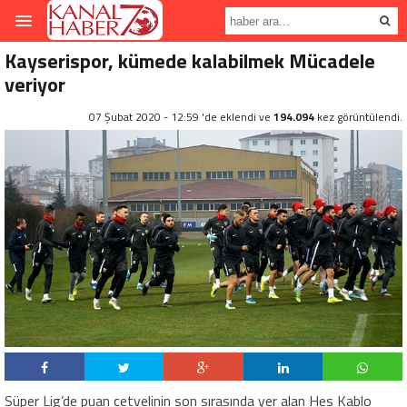
Kayserispor, kümede kalabilmek Mücadele
veriyor
07 Şubat 2020 - 12:59 'de eklendi ve
194.094
kez görüntülendi.
Süper Lig’de puan cetvelinin son sırasında yer alan Hes Kablo