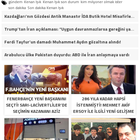
gündem
Kenan Işık
Kenan Işık son durum
kim milyoner olmak ister
son dakika
Son dakika Kenan Işık
Kazdağları’nın Gözdesi Antik Manastır İDA Butik Hotel Misafirlerinden Tam Not Alıyor
Trump’tan İran açıklaması: “Uygun davranmazlarsa gereğini yaparım”
Ferdi Tayfur’un damadı Muhammet Aydın gözaltına alındı!
Arabulucu ülke Pakistan duyurdu: ABD ile İran anlaşmaya vardı
FENERBAHÇE YENI BAŞKANINI
286 YILA KADAR HAPSI
SEÇTI! SARI-LACIVERTLILER’DE
ISTENMIŞTI! MEHMET AKIF
SEÇIMIN KAZANANI AZIZ
ERSOY ILE ILGILI YENI GELIŞME
YILDIRIM OLDU