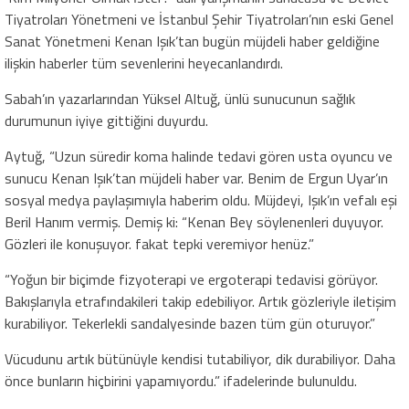
Tiyatroları Yönetmeni ve İstanbul Şehir Tiyatroları’nın eski Genel
Sanat Yönetmeni Kenan Işık’tan bugün müjdeli haber geldiğine
ilişkin haberler tüm sevenlerini heyecanlandırdı.
Sabah’ın yazarlarından Yüksel Altuğ, ünlü sunucunun sağlık
durumunun iyiye gittiğini duyurdu.
Aytuğ, “Uzun süredir koma halinde tedavi gören usta oyuncu ve
sunucu Kenan Işık’tan müjdeli haber var. Benim de Ergun Uyar’ın
sosyal medya paylaşımıyla haberim oldu. Müjdeyi, Işık’ın vefalı eşi
Beril Hanım vermiş. Demiş ki: “Kenan Bey söylenenleri duyuyor.
Gözleri ile konuşuyor. fakat tepki veremiyor henüz.”
“Yoğun bir biçimde fizyoterapi ve ergoterapi tedavisi görüyor.
Bakışlarıyla etrafındakileri takip edebiliyor. Artık gözleriyle iletişim
kurabiliyor. Tekerlekli sandalyesinde bazen tüm gün oturuyor.”
Vücudunu artık bütünüyle kendisi tutabiliyor, dik durabiliyor. Daha
önce bunların hiçbirini yapamıyordu.” ifadelerinde bulunuldu.