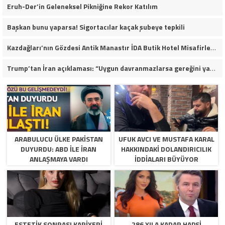
Eruh-Der’in Geleneksel Pikniğine Rekor Katılım
Başkan bunu yaparsa! Sigortacılar kaçak şubeye tepkili
Kazdağları’nın Gözdesi Antik Manastır İDA Butik Hotel Misafirlerinden Tam Not Alıyor
Trump’tan İran açıklaması: “Uygun davranmazlarsa gereğini yaparım”
ARABULUCU ÜLKE PAKISTAN
UFUK AVCI VE MUSTAFA KARAL
DUYURDU: ABD ILE İRAN
HAKKINDAKI DOLANDIRICILIK
ANLAŞMAYA VARDI
İDDIALARI BÜYÜYOR
ESTETIK SONRASI KARIYERI
286 YILA KADAR HAPSI