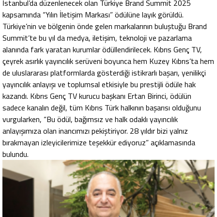
İstanbul’da düzenlenecek olan Türkiye Brand Summit 2025
kapsamında “Yılın İletişim Markası” ödülüne layık görüldü.
Türkiye’nin ve bölgenin önde gelen markalarının buluştuğu Brand
Summit’te bu yıl da medya, iletişim, teknoloji ve pazarlama
alanında fark yaratan kurumlar ödüllendirilecek. Kıbrıs Genç TV,
çeyrek asırlık yayıncılık serüveni boyunca hem Kuzey Kıbrıs’ta hem
de uluslararası platformlarda gösterdiği istikrarlı başarı, yenilikçi
yayıncılık anlayışı ve toplumsal etkisiyle bu prestijli ödüle hak
kazandı. Kıbrıs Genç TV kurucu başkanı Ertan Birinci, ödülün
sadece kanalın değil, tüm Kıbrıs Türk halkının başarısı olduğunu
vurgularken, “Bu ödül, bağımsız ve halk odaklı yayıncılık
anlayışımıza olan inancımızı pekiştiriyor. 28 yıldır bizi yalnız
bırakmayan izleyicilerimize teşekkür ediyoruz” açıklamasında
bulundu.