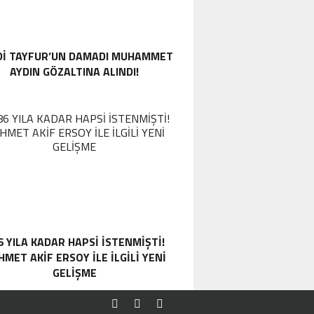
DI TAYFUR’UN DAMADI MUHAMMET
AYDIN GÖZALTINA ALINDI!
6 YILA KADAR HAPSI ISTENMIŞTI!
MET AKIF ERSOY ILE ILGILI YENI
GELIŞME