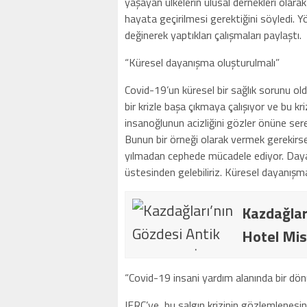
yaşayan ülkelerin ulusal dernekleri olarak
hayata geçirilmesi gerektiğini söyledi. Y
değinerek yaptıkları çalışmaları paylaştı.
“Küresel dayanışma oluşturulmalı”
Covid-19’un küresel bir sağlık sorunu o
bir krizle başa çıkmaya çalışıyor ve bu kr
insanoğlunun acizliğini gözler önüne serer
Bunun bir örneği olarak vermek gerekirse;
yılmadan cephede mücadele ediyor. Dayan
üstesinden gelebiliriz. Küresel dayanışm
Kazdağlar
Hotel Mis
“Covid-19 insani yardım alanında bir dö
IFRC’ye, bu salgın krizinin gözlemlenesi