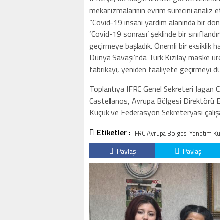
mekanizmalarının evrim sürecini analiz et
“Covid-19 insani yardım alanında bir dö
‘Covid-19 sonrası’ şeklinde bir sınıflandı
geçirmeye başladık. Önemli bir eksiklik h
Dünya Savaşı’nda Türk Kızılay maske üre
fabrikayı, yeniden faaliyete geçirmeyi d
Toplantıya IFRC Genel Sekreteri Jagan 
Castellanos, Avrupa Bölgesi Direktörü E
Küçük ve Federasyon Sekreteryası çalışanl
Etiketler :
IFRC Avrupa Bölgesi Yönetim Ku
Paylaş
Paylaş