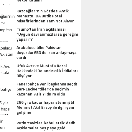
Kazdağları’nın Gözdesi Antik
Manastır İDA Butik Hotel
Misafirlerinden Tam Not Alıyor
Trump’tan İran açıklaması:
“Uygun davranmazlarsa gereğini
yaparım”
Arabulucu ülke Pakistan
duyurdu: ABD ile İran anlaşmaya
vardı
Ufuk Avcı ve Mustafa Karal
Hakkındaki Dolandırıcılık İddiaları
Büyüyor
Fenerbahçe yeni başkanını seçti!
Sarı-Lacivertliler’de seçimin
kazananı Aziz Yıldırım oldu
286 yıla kadar hapsi istenmişti!
Mehmet Akif Ersoy ile ilgili yeni
gelişme
Putin ‘tavizleri kabul ettik’ dedi!
Açıklamalar peş peşe geldi