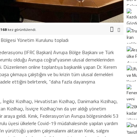
.168
kez görüntülendi.
a Bölgesi Yönetim Kurulunu topladı
i Federasyonu (IFRC Başkan) Avrupa Bölge Başkanı ve Türk
sorumlu olduğu Avrupa coğrafyasının ulusal derneklerinden
di. Düzenlenen online toplantıya başkanlık yapan Dr. Kerem
başa çıkmaya çalıştığını ve bu krizin tüm ulusal dernekleri
cadele ettiğini belirterek, “daha fazla dayanışma
ngiliz Kızılhaçı, Hırvatistan Kızılhaçı, Danimarka Kızılhaçı,
tan Kızılhaçı, İsviçre Kızılhaçı’nın da yer aldığı yönetim
bir araya geldi. Kınık, Federasyon’un Avrupa bölgesindeki 53
rulu üyesi ülkelerle Covid-19 müdahalesinde yapılan yardım
’ın yürüttüğü yardım çalışmalarını aktaran Kınık, salgını