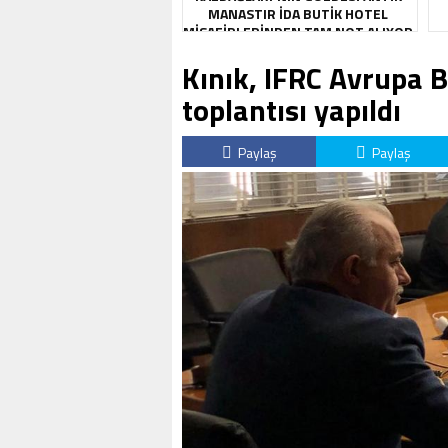
MANASTIR İDA BUTIK HOTEL
MISAFIRLERINDEN TAM NOT ALIYOR
Kınık, IFRC Avrupa 
toplantısı yapıldı
Paylaş
Paylaş