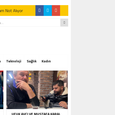
Tam Not Alıyor
Tam Not Alıyor
m
Teknoloji
Sağlık
Kadın
Tam Not Alıyor
UFUK AVCI VE MUSTAFA KARAL