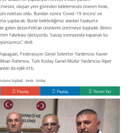
mesini, oluşan yeni görevleri belirlemesini öneren Kınık,
nüm noktası oldu. Bundan sonra ‘Covid-19 öncesi’ ve
rma yapılacak. Bizde belirlediğimiz alanları faaliyete
ale gelen dezenfektan ürünlerini üretmeye başladık. Birinci
tim fabrikası işletiyordu. Savaş sonrasında kapanan bu
üşünüyoruz.” dedi.
Chapagain, Federasyon Genel Sekreter Yardımcısı Xavier
lkhan Rahimov, Türk Kızılay Genel Müdür Yardımcısı Alper
arı da eşlik etti.
rulunu topladı
kınık
kzılay
Paylaş
Paylaş
Yorum Yaz
K
H