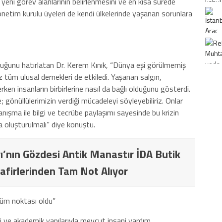
 yeni görev alanlarının belirlenmesini ve en kısa sürede
önetim kurulu üyeleri de kendi ülkelerinde yaşanan sorunlara
lduğunu hatırlatan Dr. Kerem Kınık, “Dünya eşi görülmemiş
iz tüm ulusal dernekleri de etkiledi. Yaşanan salgın,
ken insanların birbirlerine nasıl da bağlı olduğunu gösterdi.
 gönüllülerimizin verdiği mücadeleyi söyleyebiliriz. Onlar
ışma ile bilgi ve tecrübe paylaşımı sayesinde bu krizin
a oluşturulmalı” diye konuştu.
ı’nın Gözdesi Antik Manastır İDA Butik
afirlerinden Tam Not Alıyor
nüm noktası oldu”
ni ve akademik yapılarıyla mevcut insani yardım