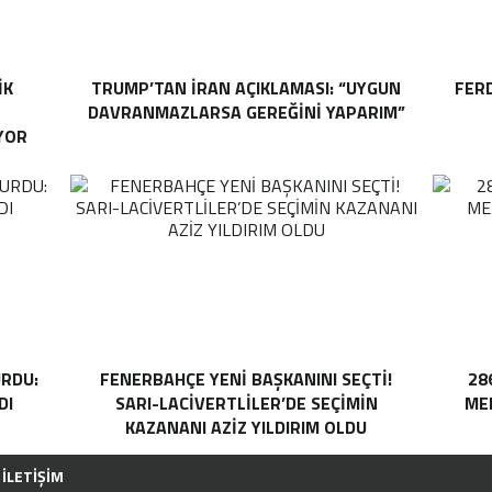
IK
TRUMP’TAN İRAN AÇIKLAMASI: “UYGUN
FER
DAVRANMAZLARSA GEREĞINI YAPARIM”
YOR
RDU:
FENERBAHÇE YENI BAŞKANINI SEÇTI!
28
DI
SARI-LACIVERTLILER’DE SEÇIMIN
MEH
KAZANANI AZIZ YILDIRIM OLDU
İLETIŞIM