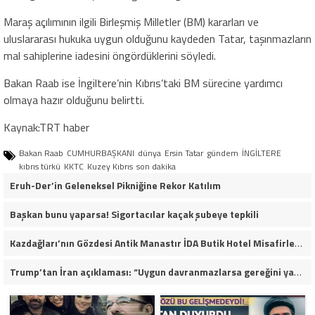
Maraş açılımının ilgili Birleşmiş Milletler (BM) kararları ve
uluslararası hukuka uygun olduğunu kaydeden Tatar, taşınmazların
mal sahiplerine iadesini öngördüklerini söyledi.
Bakan Raab ise İngiltere’nin Kıbrıs’taki BM sürecine yardımcı
olmaya hazır olduğunu belirtti.
Kaynak:TRT haber
Bakan Raab
CUMHURBAŞKANI
dünya
Ersin Tatar
gündem
İNGİLTERE
kıbrıs türkü
KKTC
Kuzey Kıbrıs
son dakika
Eruh-Der’in Geleneksel Pikniğine Rekor Katılım
Başkan bunu yaparsa! Sigortacılar kaçak şubeye tepkili
Kazdağları’nın Gözdesi Antik Manastır İDA Butik Hotel Misafirlerinden Tam Not Alıyor
Trump’tan İran açıklaması: “Uygun davranmazlarsa gereğini yaparım”