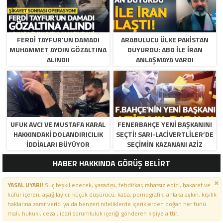
FERDI TAYFUR’UN DAMADI
ARABULUCU ÜLKE PAKISTAN
MUHAMMET AYDIN GÖZALTINA
DUYURDU: ABD ILE İRAN
ALINDI!
ANLAŞMAYA VARDI
UFUK AVCI VE MUSTAFA KARAL
FENERBAHÇE YENI BAŞKANINI
HAKKINDAKI DOLANDIRICILIK
SEÇTI! SARI-LACIVERTLILER’DE
İDDIALARI BÜYÜYOR
SEÇIMIN KAZANANI AZIZ
YILDIRIM OLDU
HABER HAKKINDA GÖRÜŞ BELİRT
YASAL UYARI!
Suç teşkil edecek, yasadışı, tehditkar, rahatsız edici, hakaret ve
küfür içeren, aşağılayıcı, küçük düşürücü, kaba, pornografik, ahlaka aykırı, kişilik
haklarına zarar verici ya da benzeri niteliklerde içeriklerden doğan her türlü
mali, hukuki, cezai, idari sorumluluk içeriği gönderen kişiye aittir.