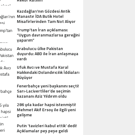
Kazdağları’nın Gözdesi Antik
Manastır İDA Butik Hotel
Misafirlerinden Tam Not Alıyor
Trump’tan İran açıklaması:
“Uygun davranmazlarsa gereğini
yaparım”
Arabulucu ülke Pakistan
duyurdu: ABD ile İran anlaşmaya
vardı
Ufuk Avcı ve Mustafa Karal
Hakkındaki Dolandırıcılık İddiaları
Büyüyor
Fenerbahçe yeni başkanını seçti!
Sarı-Lacivertliler’de seçimin
kazananı Aziz Yıldırım oldu
286 yıla kadar hapsi istenmişti!
Mehmet Akif Ersoy ile ilgili yeni
gelişme
Putin ‘tavizleri kabul ettik’ dedi!
Açıklamalar peş peşe geldi