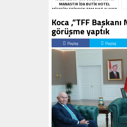
MANASTIR İDA BUTIK HOTEL
MISAFIRLERINDEN TAM NOT ALIYOR
Koca ,”TFF Başkanı 
görüşme yaptık
Paylaş
Paylaş