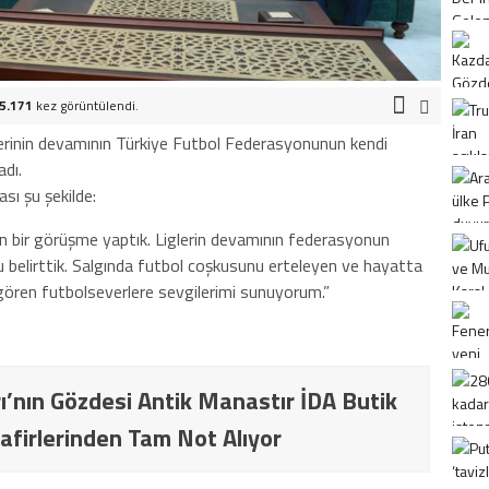
5.171
kez görüntülendi.
glerinin devamının Türkiye Futbol Federasyonunun kendi
adı.
sı şu şekilde:
n bir görüşme yaptık. Liglerin devamının federasyonun
nu belirttik. Salgında futbol coşkusunu erteleyen ve hayatta
i gören futbolseverlere sevgilerimi sunuyorum.”
ı’nın Gözdesi Antik Manastır İDA Butik
afirlerinden Tam Not Alıyor