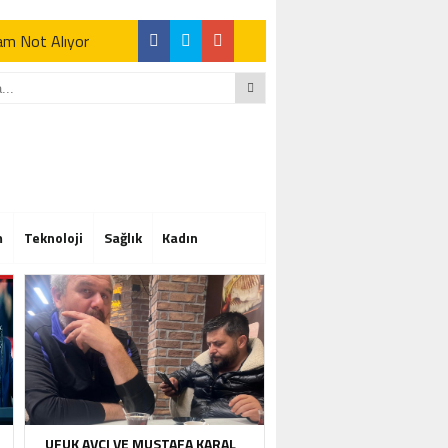
Tam Not Alıyor
Tam Not Alıyor
m
Teknoloji
Sağlık
Kadın
Tam Not Alıyor
UFUK AVCI VE MUSTAFA KARAL