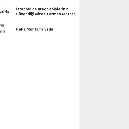
İstanbul’da Araç Sahiplerinin
Güvendiği Adres: Formen Motors
AZDAĞLARI’NIN GÖZDESI ANTIK MANAST
Reha Muhtar’a veda
OTEL MISAFIRLERINDEN TAM NOT ALI