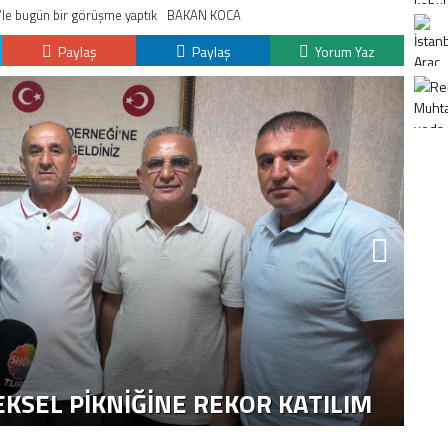
’le bugün bir görüşme yaptık
BAKAN KOCA
Paylaş
Paylaş
Yorum Yaz
K
H
KSEL PIKNIĞINE REKOR KATILIM