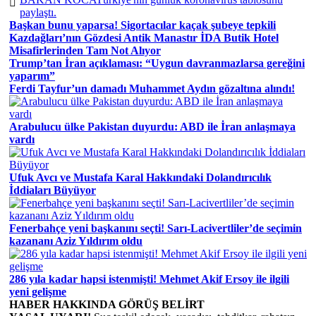
paylaştı.
Başkan bunu yaparsa! Sigortacılar kaçak şubeye tepkili
Kazdağları’nın Gözdesi Antik Manastır İDA Butik Hotel
Misafirlerinden Tam Not Alıyor
Trump’tan İran açıklaması: “Uygun davranmazlarsa gereğini
yaparım”
Ferdi Tayfur’un damadı Muhammet Aydın gözaltına alındı!
Arabulucu ülke Pakistan duyurdu: ABD ile İran anlaşmaya
vardı
Ufuk Avcı ve Mustafa Karal Hakkındaki Dolandırıcılık
İddiaları Büyüyor
Fenerbahçe yeni başkanını seçti! Sarı-Lacivertliler’de seçimin
kazananı Aziz Yıldırım oldu
286 yıla kadar hapsi istenmişti! Mehmet Akif Ersoy ile ilgili
yeni gelişme
HABER HAKKINDA GÖRÜŞ BELİRT