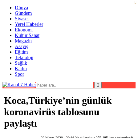
Dünya
Gündem
Siyaset
Yerel Haberler
Ekonomi
Kültür Sanat
Magazin
Asayiş
Eğitim
Teknoloji
Sağlık
Kadın
Spor
Koca,Türkiye’nin günlük
koronavirüs tablosunu
paylaştı
02 Mayıs 2020 - 20:16 'de eklendi ve
270.185
kez görüntülendi.