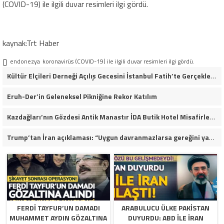
(COVID-19) ile ilgili duvar resimleri ilgi gördü.
kaynak:Trt Haber
endonezya
koronavirüs (COVID-19) ile ilgili duvar resimleri ilgi gördü.
Kültür Elçileri Derneği Açılış Gecesini İstanbul Fatih’te Gerçekleştirdi
Eruh-Der’in Geleneksel Pikniğine Rekor Katılım
Kazdağları’nın Gözdesi Antik Manastır İDA Butik Hotel Misafirlerinden Tam Not Alıyor
Trump’tan İran açıklaması: “Uygun davranmazlarsa gereğini yaparım”
FERDI TAYFUR’UN DAMADI
ARABULUCU ÜLKE PAKISTAN
MUHAMMET AYDIN GÖZALTINA
DUYURDU: ABD ILE İRAN