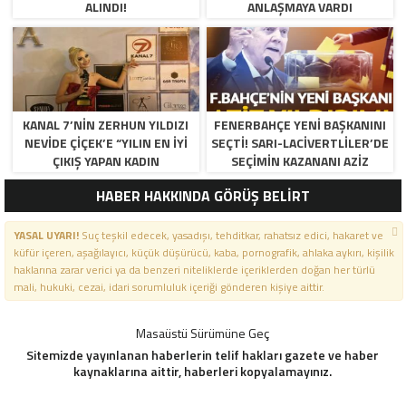
ALINDI!
ANLAŞMAYA VARDI
KANAL 7’NİN ZERHUN YILDIZI
FENERBAHÇE YENI BAŞKANINI
NEVİDE ÇİÇEK’E “YILIN EN İYİ
SEÇTI! SARI-LACIVERTLILER’DE
ÇIKIŞ YAPAN KADIN
SEÇIMIN KAZANANI AZIZ
OYUNCUSU” ÖDÜLÜ!
YILDIRIM OLDU
HABER HAKKINDA GÖRÜŞ BELİRT
YASAL UYARI!
Suç teşkil edecek, yasadışı, tehditkar, rahatsız edici, hakaret ve
küfür içeren, aşağılayıcı, küçük düşürücü, kaba, pornografik, ahlaka aykırı, kişilik
haklarına zarar verici ya da benzeri niteliklerde içeriklerden doğan her türlü
mali, hukuki, cezai, idari sorumluluk içeriği gönderen kişiye aittir.
Masaüstü Sürümüne Geç
Sitemizde yayınlanan haberlerin telif hakları gazete ve haber
kaynaklarına aittir, haberleri kopyalamayınız.