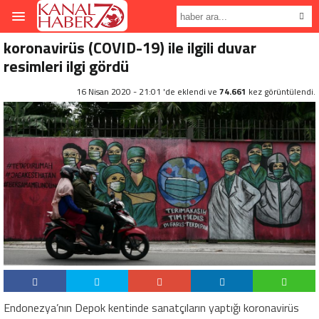
koronavirüs (COVID-19) ile ilgili duvar
resimleri ilgi gördü
16 Nisan 2020 - 21:01 'de eklendi ve
74.661
kez görüntülendi.
Endonezya’nın Depok kentinde sanatçıların yaptığı koronavirüs